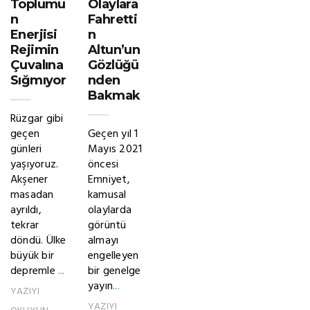
Toplumu
Olaylara
n
Fahretti
Enerjisi
n
Rejimin
Altun’un
Çuvalına
Gözlüğü
Sığmıyor
nden
Bakmak
Rüzgar gibi
geçen
Geçen yıl 1
günleri
Mayıs 2021
yaşıyoruz.
öncesi
Akşener
Emniyet,
masadan
kamusal
ayrıldı,
olaylarda
tekrar
görüntü
döndü. Ülke
almayı
büyük bir
engelleyen
depremle
...
bir genelge
yayın
...
YAZIYI
YAZIYI