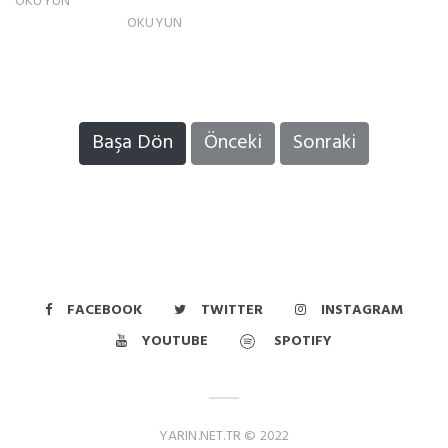
OKUYUN
OKUYUN
Başa Dön
Önceki
Sonraki
FACEBOOK
TWITTER
INSTAGRAM
YOUTUBE
SPOTIFY
YARIN.NET.TR © 2022