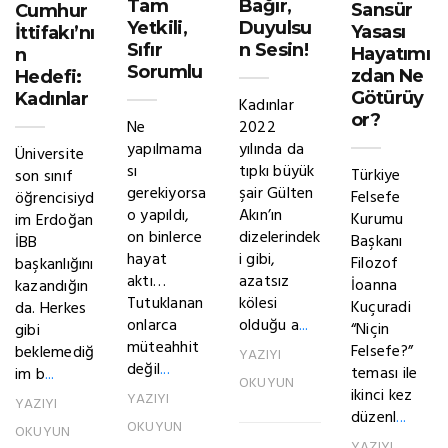
Tam
Bağır,
Sansür
Cumhur
Yetkili,
Duyulsu
Yasası
İttifakı’nı
Sıfır
n Sesin!
Hayatımı
n
Sorumlu
zdan Ne
Hedefi:
Götürüy
Kadınlar
Kadınlar
or?
Ne
2022
yapılmama
yılında da
Üniversite
sı
tıpkı büyük
Türkiye
son sınıf
gerekiyorsa
şair Gülten
Felsefe
öğrencisiyd
o yapıldı,
Akın’ın
Kurumu
im Erdoğan
on binlerce
dizelerindek
Başkanı
İBB
hayat
i gibi,
Filozof
başkanlığını
aktı…
azatsız
İoanna
kazandığın
Tutuklanan
kölesi
Kuçuradi
da. Herkes
onlarca
olduğu a
...
“Niçin
gibi
müteahhit
Felsefe?”
beklemediğ
YAZIYI
değil
...
teması ile
im b
...
OKUYUN
ikinci kez
YAZIYI
YAZIYI
düzenl
...
OKUYUN
OKUYUN
YAZIYI