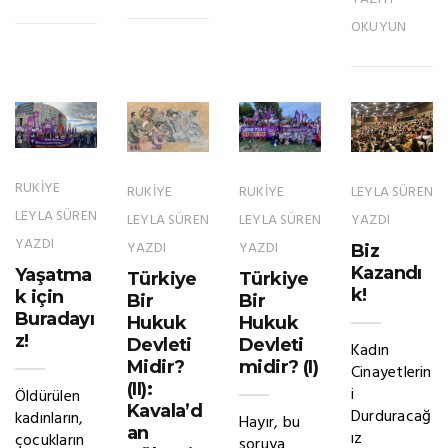
OKUYUN
RUKİYE
RUKİYE
RUKİYE
LEYLA SÜREN
LEYLA SÜREN
LEYLA SÜREN
LEYLA SÜREN
YAZDI
YAZDI
YAZDI
YAZDI
Biz
Kazandı
Yaşatma
Türkiye
Türkiye
k!
k için
Bir
Bir
Buradayı
Hukuk
Hukuk
z!
Devleti
Devleti
Kadın
Midir?
midir? (I)
Cinayetlerin
(II):
i
Öldürülen
Kavala’d
Durduracağ
kadınların,
Hayır, bu
an
ız
çocukların
soruya