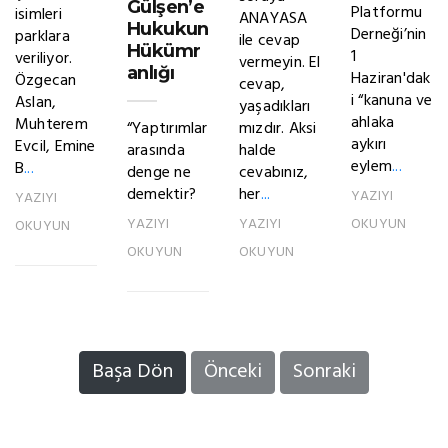
Gülşen’e
Platformu
isimleri
ANAYASA
Hukukun
Derneği’nin
parklara
ile cevap
Hükümr
1
veriliyor.
vermeyin. El
anlığı
Haziran'dak
Özgecan
cevap,
i “kanuna ve
Aslan,
yaşadıkları
ahlaka
Muhterem
“Yaptırımlar
mızdır. Aksi
aykırı
Evcil, Emine
arasında
halde
eylem
...
B
...
denge ne
cevabınız,
demektir?
her
...
YAZIYI
YAZIYI
YAZIYI
YAZIYI
OKUYUN
OKUYUN
OKUYUN
OKUYUN
Başa Dön
Önceki
Sonraki