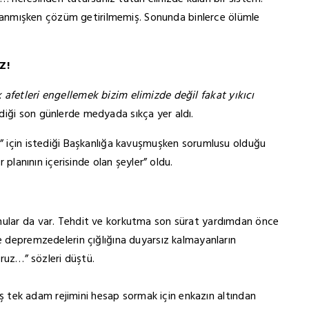
ıralanmışken çözüm getirilmemiş. Sonunda binlerce ölümle
UZ!
k afetleri engellemek bizim elimizde değil fakat yıkıcı
iği son günlerde medyada sıkça yer aldı.
e” için istediği Başkanlığa kavuşmuşken sorumlusu olduğu
r planının içerisinde olan şeyler” oldu.
onular da var. Tehdit ve korkutma son sürat yardımdan önce
ve depremzedelerin çığlığına duyarsız kalmayanların
oruz…” sözleri düştü.
tmiş tek adam rejimini hesap sormak için enkazın altından