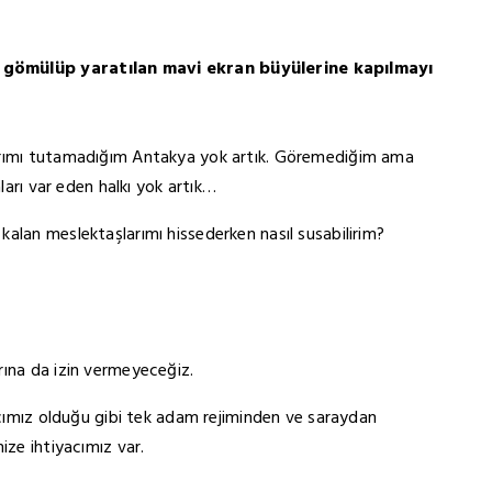
a gömülüp yaratılan mavi ekran büyülerine kapılmayı
larımı tutamadığım Antakya yok artık. Göremediğim ama
aları var eden halkı yok artık…
alan meslektaşlarımı hissederken nasıl susabilirim?
rına da izin vermeyeceğiz.
yacımız olduğu gibi tek adam rejiminden ve saraydan
ize ihtiyacımız var.