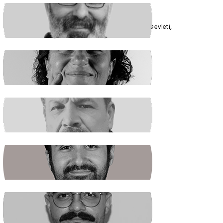
VEYSEL AKTAŞ
Faşizmin Yeniden Biçimlenmesi. Kriz Devleti,
Hegemonya ve Türkiye
GÜLSÜM KAV
Şiddetin İlacı, Barışa Kavuşmaktır
RAŞİT ŞAHİN
Boş Koltukta Kim Oturuyordu?
BATUHAN GÜNDOĞDU
Halkın Kendi Kendini Yönetmesi
FIRAT ÖZTAŞ
AKP Kaybetti