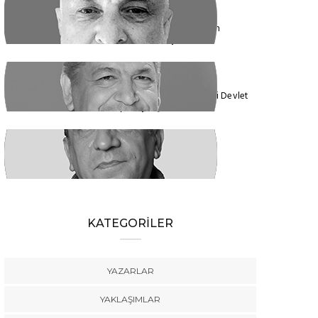
ENDER EREN
Mısır’dan Kanada’ya, Şarm el Şeyh’den
Montreal’e Umutlar Tükeniyor mu?
KADİR DADAN
Türkiye'nin Ekolojik Gerçekleri ve Yeni Devlet
Düzeni 1 - Güçler Ayrılığı
SÜLEYMAN KARAN
Öyle Bir 102 Yıl ki, 102 Farklı Biçimde
Anlatılabilir
KATEGORİLER
YAZARLAR
YAKLAŞIMLAR