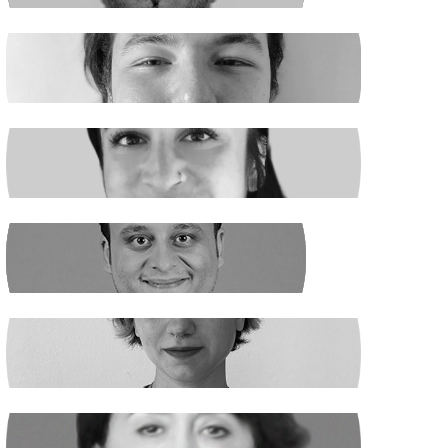
EGE ŞAHİN
Madenciler İşaret Verdi
NURSELİ GÖZÜAÇIK
Şiddetin Faili, Çocukların Katili Kim?
NEHİR SEVİM
Dünya Çapında
ILGIN GÜRSES
Açlık ve Diğer "Çözülemez" Sorunlar
RUKİYE LEYLA SÜREN