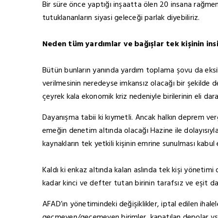
Bir süre önce yaptığı inşaatta ölen 20 insana rağmen 
tutuklananların siyasi geleceği parlak diyebiliriz.
Neden tüm yardımlar ve bağışlar tek kişinin ins
Bütün bunların yanında yardım toplama şovu da eksik
verilmesinin neredeyse imkansız olacağı bir şekilde d
çeyrek kala ekonomik kriz nedeniyle birilerinin eli dar
Dayanışma tabii ki kıymetli. Ancak halkın deprem vergile
emeğin denetim altında olacağı Hazine ile dolayısıyl
kaynakların tek yetkili kişinin emrine sunulması kabul
Kaldı ki enkaz altında kalan aslında tek kişi yönetim
kadar kinci ve defter tutan birinin tarafsız ve eşit 
AFAD’ın yönetimindeki değişiklikler, iptal edilen iha
geçmeyen/geçemeyen birimler, kapatılan depolar vs… 