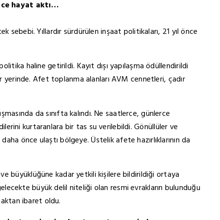
erce hayat aktı…
 sebebi. Yıllardır sürdürülen inşaat politikaları, 21 yıl önce
itika haline getirildi. Kayıt dışı yapılaşma ödüllendirildi
her yerinde. Afet toplanma alanları AVM cennetleri, çadır
şmasında da sınıfta kalındı. Ne saatlerce, günlerce
dilerini kurtaranlara bir tas su verilebildi. Gönüllüler ve
aha önce ulaştı bölgeye. Üstelik afete hazırlıklarının da
 büyüklüğüne kadar yetkili kişilere bildirildiği ortaya
e gelecekte büyük delil niteliği olan resmi evrakların bulunduğu
maktan ibaret oldu.