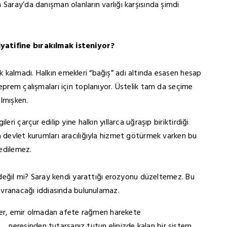
Saray’da danışman olanların varlığı karşısında şimdi
iyatifine bırakılmak isteniyor?
 kalmadı. Halkın emekleri “bağış” adı altında esasen hesap
eprem çalışmaları için toplanıyor. Üstelik tam da seçime
almışken.
ri çarçur edilip yine halkın yıllarca uğraşıp biriktirdiği
a devlet kurumları aracılığıyla hizmet götürmek varken bu
 edilemez.
i değil mi? Saray kendi yarattığı erozyonu düzeltemez. Bu
davranacağı iddiasında bulunulamaz.
leler, emir olmadan afete rağmen harekete
neresinden tutarsanız tutun elinizde kalan bir sistem.