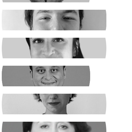
EGE ŞAHİN
Madenciler İşaret Verdi
NURSELİ GÖZÜAÇIK
Şiddetin Faili, Çocukların Katili Kim?
NEHİR SEVİM
Dünya Çapında
ILGIN GÜRSES
Açlık ve Diğer "Çözülemez" Sorunlar
RUKİYE LEYLA SÜREN