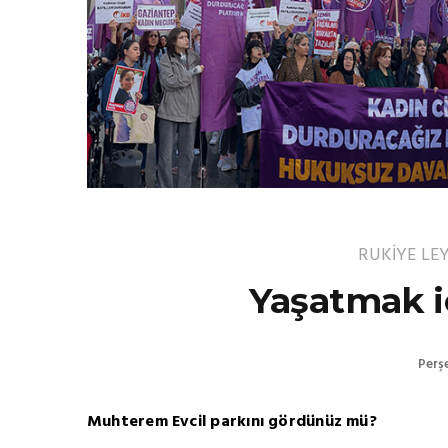
RUKİYE LE
Yaşatmak i
Perş
Muhterem Evcil parkını gördünüz mü?