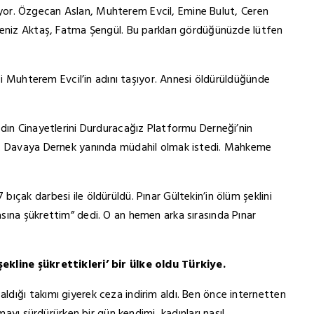
riliyor. Özgecan Aslan, Muhterem Evcil, Emine Bulut, Ceren
Deniz Aktaş, Fatma Şengül. Bu parkları gördüğünüzde lütfen
esi Muhterem Evcil’in adını taşıyor. Annesi öldürüldüğünde
dın Cinayetlerini Durduracağız Platformu Derneği’nin
u. Davaya Dernek yanında müdahil olmak istedi. Mahkeme
çak darbesi ile öldürüldü. Pınar Gültekin’in ölüm şeklini
sına şükrettim” dedi. O an hemen arka sırasında Pınar
ekline şükrettikleri’ bir ülke oldu Türkiye.
dığı takımı giyerek ceza indirim aldı. Ben önce internetten