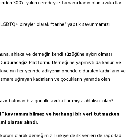
erinden 300’e yakın neredeyse tamamı kadın olan avukatlar
 LGBTQ+ bireyler olarak “tarihe” yaptık savunmamızı.
anuna, ahlaka ve derneğin kendi tüzüğüne aykırı olması
eri Durduracağız Platformu Derneği ne yapmıştı da kanun ve
iye'nin her yerinde adliyenin önünde öldürülen kadınların ve
stismara uğrayan kadınların ve çocukların yanında olan
azır bulunan biz gönüllü avukatlar mıyız ahlaksız olan?
i” kavramını bilmez ve herhangi bir veri tutmazken
mi olarak alındı.
 kurum olarak derneğimiz Türkiye'de ilk verileri de raporladı.