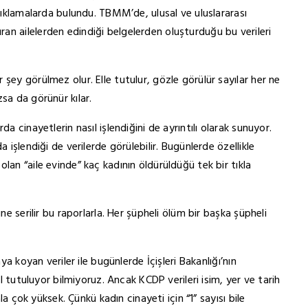
açıklamalarda bulundu. TBMM’de, ulusal ve uluslararası
n ailelerden edindiği belgelerden oluşturduğu bu verileri
şey görülmez olur. Elle tutulur, gözle görülür sayılar her ne
sa da görünür kılar.
a cinayetlerin nasıl işlendiğini de ayrıntılı olarak sunuyor.
 işlendiği de verilerde görülebilir. Bugünlerde özellikle
lan “aile evinde” kaç kadının öldürüldüğü tek bir tıkla
ne serilir bu raporlarla. Her şüpheli ölüm bir başka şüpheli
ya koyan veriler ile bugünlerde İçişleri Bakanlığı’nın
ıl tutuluyor bilmiyoruz. Ancak KCDP verileri isim, yer ve tarih
ala çok yüksek. Çünkü kadın cinayeti için “1” sayısı bile