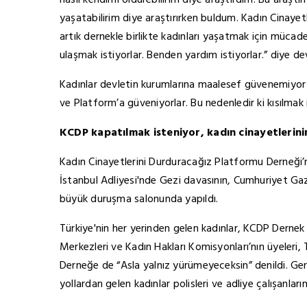
nasıl kendimi öldürebilirim diye araştırdım. Bu araştır
yaşatabilirim diye araştırırken buldum. Kadın Cinayet
artık dernekle birlikte kadınları yaşatmak için müca
ulaşmak istiyorlar. Benden yardım istiyorlar.” diye d
Kadınlar devletin kurumlarına maalesef güvenemiyor ve
ve Platform’a güveniyorlar. Bu nedenledir ki kısılmak i
KCDP kapatılmak isteniyor, kadın cinayetlerinin
Kadın Cinayetlerini Durduracağız Platformu Derneği’n
İstanbul Adliyesi'nde Gezi davasının, Cumhuriyet Ga
büyük duruşma salonunda yapıldı.
Türkiye'nin her yerinden gelen kadınlar, KCDP Dernek G
Merkezleri ve Kadın Hakları Komisyonları’nın üyeleri,
Derneğe de “Asla yalnız yürümeyeceksin” denildi. Ger
yollardan gelen kadınlar polisleri ve adliye çalışanlarını