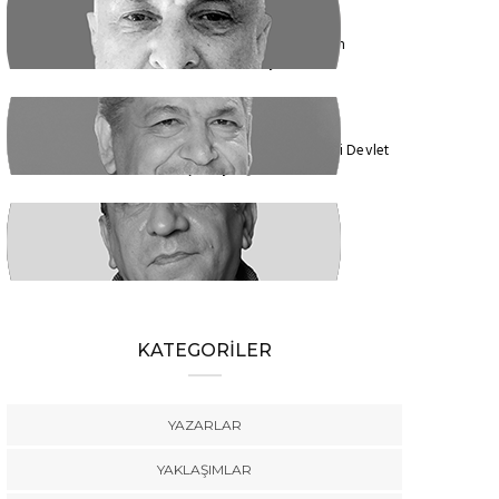
ENDER EREN
Mısır’dan Kanada’ya, Şarm el Şeyh’den
Montreal’e Umutlar Tükeniyor mu?
KADİR DADAN
Türkiye'nin Ekolojik Gerçekleri ve Yeni Devlet
Düzeni 1 - Güçler Ayrılığı
SÜLEYMAN KARAN
Öyle Bir 102 Yıl ki, 102 Farklı Biçimde
Anlatılabilir
KATEGORİLER
YAZARLAR
YAKLAŞIMLAR