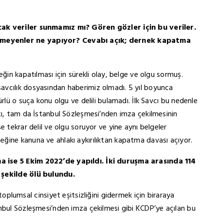
cak veriler sunmamız mı? Gören gözler için bu veriler.
emeyenler ne yapıyor? Cevabı açık; dernek kapatma
eğin kapatılması için sürekli olay, belge ve olgu sormuş.
avcılık dosyasından haberimiz olmadı. 5 yıl boyunca
rlü o suça konu olgu ve delili bulamadı. İlk Savcı bu nedenle
tı, tam da İstanbul Sözleşmesi’nden imza çekilmesinin
e tekrar delil ve olgu soruyor ve yine aynı belgeler
ğine kanuna ve ahlakı aykırılıktan kapatma davası açıyor.
a ise 5 Ekim 2022’de yapıldı. İki duruşma arasında 114
 şekilde ölü bulundu.
msal cinsiyet eşitsizliğini gidermek için biraraya
nbul Sözleşmesi’nden imza çekilmesi gibi KCDP’ye açılan bu