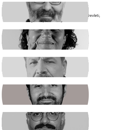
VEYSEL AKTAŞ
Faşizmin Yeniden Biçimlenmesi. Kriz Devleti,
Hegemonya ve Türkiye
GÜLSÜM KAV
Şiddetin İlacı, Barışa Kavuşmaktır
RAŞİT ŞAHİN
Boş Koltukta Kim Oturuyordu?
BATUHAN GÜNDOĞDU
Halkın Kendi Kendini Yönetmesi
FIRAT ÖZTAŞ
AKP Kaybetti