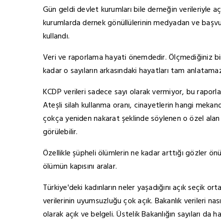
Gün geldi devlet kurumları bile derneğin verileriyle 
kurumlarda dernek gönüllülerinin medyadan ve başvura
kullandı.
Veri ve raporlama hayati önemdedir. Ölçmediğiniz bir 
kadar o sayıların arkasındaki hayatları tam anlatamaz
KCDP verileri sadece sayı olarak vermiyor, bu raporlard
Ateşli silah kullanma oranı, cinayetlerin hangi mekanda
çokça yeniden nakarat şeklinde söylenen o özel alan o
görülebilir.
Özellikle şüpheli ölümlerin ne kadar arttığı gözler önü
ölümün kapısını aralar.
Türkiye'deki kadınların neler yaşadığını açık seçik orta
verilerinin uyumsuzluğu çok açık. Bakanlık verileri nas
olarak açık ve belgeli. Üstelik Bakanlığın sayıları da h