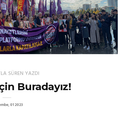
YLA SÜREN
YAZDI
çin Buradayız!
embe, 01 2023