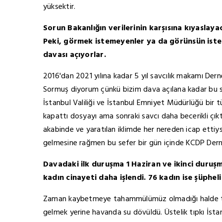
yüksektir.
Sorun Bakanlığın verilerinin karşısına kıyaslaya
Peki, görmek istemeyenler ya da görünsün ist
davası açıyorlar.
2016'dan 2021 yılına kadar 5 yıl savcılık makamı Dern
Sormuş diyorum çünkü bizim dava açılana kadar bu s
İstanbul Valiliği ve İstanbul Emniyet Müdürlüğü bir tü
kapattı dosyayı ama sonraki savcı daha becerikli çık
akabinde ve yaratılan iklimde her nereden icap ettiys
gelmesine rağmen bu sefer bir gün içinde KCDP Derne
Davadaki ilk duruşma 1 Haziran ve ikinci duruşm
kadın cinayeti daha işlendi. 76 kadın ise şüpheli
Zaman kaybetmeye tahammülümüz olmadığı halde toplu
gelmek yerine havanda su dövüldü. Üstelik tıpkı İsta