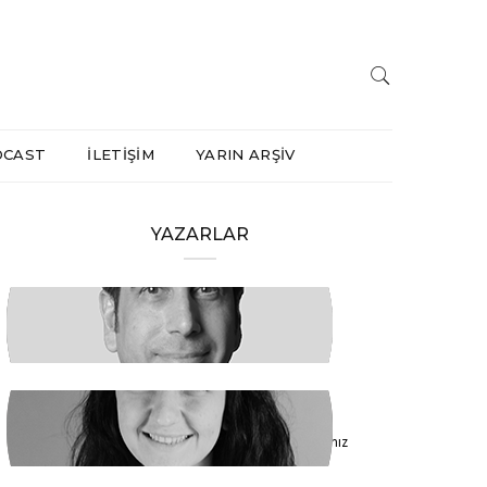
DCAST
İLETİŞİM
YARIN ARŞİV
YAZARLAR
HAKAN ÖZTÜRK
Barışa Başlamalıyız
FİDAN ATASELİM
Paketinizle 6284’e Dokunamayacaksınız