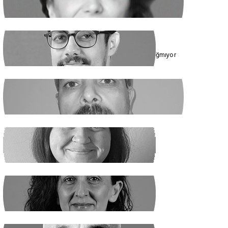
Cumhur İttifakı’nın Hedefi: Kadınlar
ÇAĞDAŞ SİNAN DAĞ
Toplumun Enerjisi Rejimin Çuvalına Sığmıyor
GHADER ANARİ
Ne Şeyh, Ne Şah
SANEM DENİZ KURAL
Yaz Yaz Listeye Bizi De Yaz
SİBEL UZUN
Yasak Tanımadılar