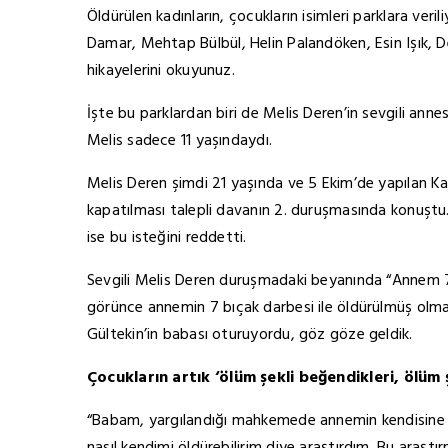
Öldürülen kadınların, çocukların isimleri parklara ve
Damar, Mehtap Bülbül, Helin Palandöken, Esin Işık, 
hikayelerini okuyunuz.
İşte bu parklardan biri de Melis Deren’in sevgili ann
Melis sadece 11 yaşındaydı.
Melis Deren şimdi 21 yaşında ve 5 Ekim’de yapılan Ka
kapatılması talepli davanın 2. duruşmasında konuşt
ise bu isteğini reddetti.
Sevgili Melis Deren duruşmadaki beyanında “Annem 7 bı
görünce annemin 7 bıçak darbesi ile öldürülmüş olma
Gültekin’in babası oturuyordu, göz göze geldik.
Çocukların artık ‘ölüm şekli beğendikleri, ölüm ş
“Babam, yargılandığı mahkemede annemin kendisine al