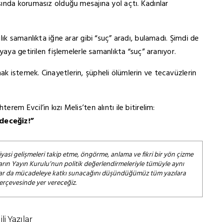
ında korumasız olduğu mesajına yol açtı. Kadınlar
ık samanlıkta iğne arar gibi “suç” aradı, bulamadı. Şimdi de
yaya getirilen fişlemelerle samanlıkta “suç” aranıyor.
 istemek. Cinayetlerin, şüpheli ölümlerin ve tecavüzlerin
m Evcil’in kızı Melis’ten alıntı ile bitirelim:
deceğiz!”
iyasi gelişmeleri takip etme, öngörme, anlama ve fikri bir yön çizme
arın Yayın Kurulu’nun politik değerlendirmeleriyle tümüyle aynı
salar da mücadeleye katkı sunacağını düşündüğümüz tüm yazılara
çerçevesinde yer vereceğiz.
gili Yazılar