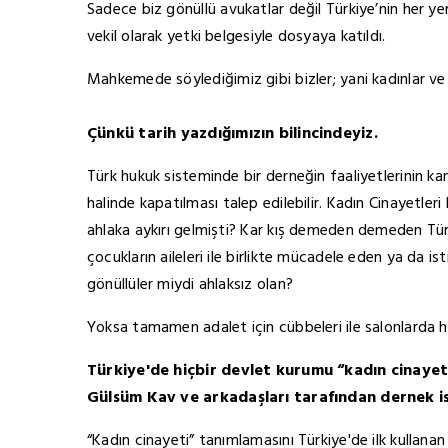
Sadece biz gönüllü avukatlar değil Türkiye’nin her y
vekil olarak yetki belgesiyle dosyaya katıldı.
Mahkemede söylediğimiz gibi bizler; yani kadınlar ve
Çünkü tarih yazdığımızın bilincindeyiz.
Türk hukuk sisteminde bir derneğin faaliyetlerinin k
halinde kapatılması talep edilebilir. Kadın Cinayetl
ahlaka aykırı gelmişti? Kar kış demeden demeden Türk
çocukların aileleri ile birlikte mücadele eden ya da i
gönüllüler miydi ahlaksız olan?
Yoksa tamamen adalet için cübbeleri ile salonlarda h
Türkiye'de hiçbir devlet kurumu “kadın cinayet
Gülsüm Kav ve arkadaşları tarafından dernek is
“Kadın cinayeti” tanımlamasını Türkiye'de ilk kullanan