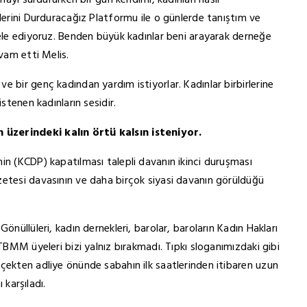
mayı sürdürürken bir gün kendimi, kadınları nasıl
lerini Durduracağız Platformu ile o günlerde tanıştım ve
dele ediyoruz. Benden büyük kadınlar beni arayarak derneğe
evam etti Melis.
 bir genç kadından yardım istiyorlar. Kadınlar birbirlerine
stenen kadınların sesidir.
 üzerindeki kalın örtü kalsın isteniyor.
in (KCDP) kapatılması talepli davanın ikinci duruşması
zetesi davasının ve daha birçok siyasi davanın görüldüğü
önüllüleri, kadın dernekleri, barolar, baroların Kadın Hakları
 TBMM üyeleri bizi yalnız bırakmadı. Tıpkı sloganımızdaki gibi
çekten adliye önünde sabahın ilk saatlerinden itibaren uzun
 karşıladı.