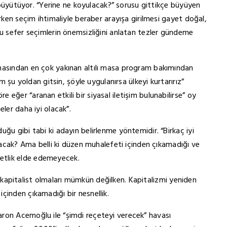
mı büyütüyor. “Yerine ne koyulacak?” sorusu gittikçe büyüyen
erken seçim ihtimaliyle beraber arayışa girilmesi gayet doğal,
bu sefer seçimlerin önemsizliğini anlatan tezler gündeme
masından en çok yakınan altılı masa program bakımından
zm şu yoldan gitsin, şöyle uygulanırsa ülkeyi kurtarırız”
eğer “aranan etkili bir siyasal iletişim bulunabilirse” oy
ler daha iyi olacak”.
ğu gibi tabi ki adayın belirlenme yöntemidir. “Birkaç iyi
ılacak? Ama belli ki düzen muhalefeti içinden çıkamadığı ve
etlik elde edemeyecek.
antikapitalist olmaları mümkün değilken. Kapitalizmi yeniden
çinden çıkamadığı bir nesnellik.
ron Acemoğlu ile “şimdi reçeteyi verecek” havası