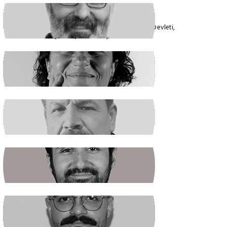
VEYSEL AKTAŞ
Faşizmin Yeniden Biçimlenmesi. Kriz Devleti,
Hegemonya ve Türkiye
GÜLSÜM KAV
Şiddetin İlacı, Barışa Kavuşmaktır
RAŞİT ŞAHİN
Boş Koltukta Kim Oturuyordu?
BATUHAN GÜNDOĞDU
Halkın Kendi Kendini Yönetmesi
FIRAT ÖZTAŞ
AKP Kaybetti