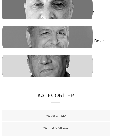
ENDER EREN
Mısır’dan Kanada’ya, Şarm el Şeyh’den
Montreal’e Umutlar Tükeniyor mu?
KADİR DADAN
Türkiye'nin Ekolojik Gerçekleri ve Yeni Devlet
Düzeni 1 - Güçler Ayrılığı
SÜLEYMAN KARAN
Öyle Bir 102 Yıl ki, 102 Farklı Biçimde
Anlatılabilir
KATEGORİLER
YAZARLAR
YAKLAŞIMLAR