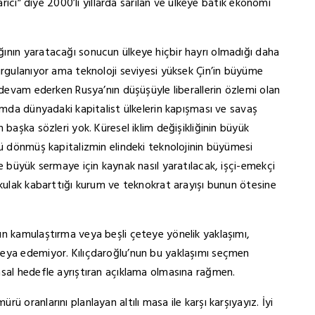
arıcı” diye 2000’li yıllarda sarılan ve ülkeye batık ekonomi
ının yaratacağı sonucun ülkeye hiçbir hayrı olmadığı daha
urgulanıyor ama teknoloji seviyesi yüksek Çin’in büyüme
 devam ederken Rusya’nın düşüşüyle liberallerin özlemi olan
amda dünyadaki kapitalist ülkelerin kapışması ve savaş
başka sözleri yok. Küresel iklim değişikliğinin büyük
zü dönmüş kapitalizmin elindeki teknolojinin büyümesi
e büyük sermaye için kaynak nasıl yaratılacak, işçi-emekçi
 kulak kabarttığı kurum ve teknokrat arayışı bunun ötesine
un kamulaştırma veya beşli çeteye yönelik yaklaşımı,
veya edemiyor. Kılıçdaroğlu’nun bu yaklaşımı seçmen
asal hedefle ayrıştıran açıklama olmasına rağmen.
 oranlarını planlayan altılı masa ile karşı karşıyayız. İyi