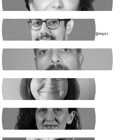
Cumhur İttifakı’nın Hedefi: Kadınlar
ÇAĞDAŞ SİNAN DAĞ
Toplumun Enerjisi Rejimin Çuvalına Sığmıyor
GHADER ANARİ
Ne Şeyh, Ne Şah
SANEM DENİZ KURAL
Yaz Yaz Listeye Bizi De Yaz
SİBEL UZUN
Yasak Tanımadılar