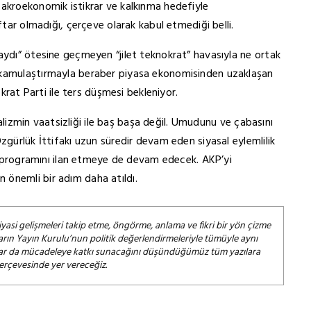
Makroekonomik istikrar ve kalkınma hedefiyle
ftar olmadığı, çerçeve olarak kabul etmediği belli.
aydı” ötesine geçmeyen “jilet teknokrat” havasıyla ne ortak
 kamulaştırmayla beraber piyasa ekonomisinden uzaklaşan
t Parti ile ters düşmesi bekleniyor.
eralizmin vaatsizliği ile baş başa değil. Umudunu ve çabasını
zgürlük İttifakı uzun süredir devam eden siyasal eylemlilik
ni, programını ilan etmeye de devam edecek. AKP’yi
önemli bir adım daha atıldı.
iyasi gelişmeleri takip etme, öngörme, anlama ve fikri bir yön çizme
arın Yayın Kurulu’nun politik değerlendirmeleriyle tümüyle aynı
salar da mücadeleye katkı sunacağını düşündüğümüz tüm yazılara
çerçevesinde yer vereceğiz.