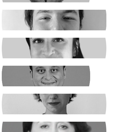
EGE ŞAHİN
Madenciler İşaret Verdi
NURSELİ GÖZÜAÇIK
Şiddetin Faili, Çocukların Katili Kim?
NEHİR SEVİM
Dünya Çapında
ILGIN GÜRSES
Açlık ve Diğer "Çözülemez" Sorunlar
RUKİYE LEYLA SÜREN