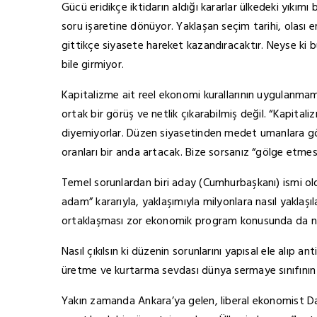
Gücü eridikçe iktidarın aldığı kararlar ülkedeki yıkı
soru işaretine dönüyor. Yaklaşan seçim tarihi, olası 
gittikçe siyasete hareket kazandıracaktır. Neyse ki 
bile girmiyor.
Kapitalizme ait reel ekonomi kurallarının uygulanma
ortak bir görüş ve netlik çıkarabilmiş değil. “Kapitali
diyemiyorlar. Düzen siyasetinden medet umanlara göre 
oranları bir anda artacak. Bize sorsanız “gölge etmese
Temel sorunlardan biri aday (Cumhurbaşkanı) ismi oldu
adam” kararıyla, yaklaşımıyla milyonlara nasıl yaklaş
ortaklaşması zor ekonomik program konusunda da n
Nasıl çıkılsın ki düzenin sorunlarını yapısal ele alıp 
üretme ve kurtarma sevdası dünya sermaye sınıfının i
Yakın zamanda Ankara’ya gelen, liberal ekonomist Da