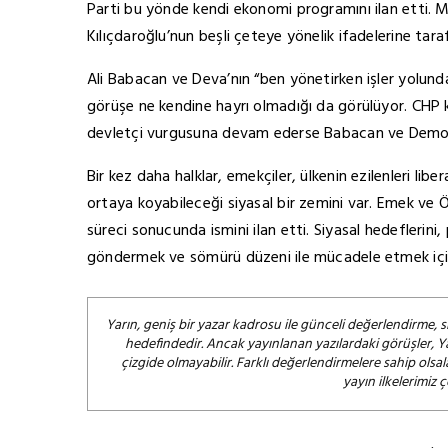
Parti bu yönde kendi ekonomi programını ilan etti. 
Kılıçdaroğlu’nun beşli çeteye yönelik ifadelerine tara
Ali Babacan ve Deva’nın “ben yönetirken işler yolund
görüşe ne kendine hayrı olmadığı da görülüyor. CHP
devletçi vurgusuna devam ederse Babacan ve Demokra
Bir kez daha halklar, emekçiler, ülkenin ezilenleri lib
ortaya koyabileceği siyasal bir zemini var. Emek ve Ö
süreci sonucunda ismini ilan etti. Siyasal hedefleri
göndermek ve sömürü düzeni ile mücadele etmek için 
Yarın, geniş bir yazar kadrosu ile günceli değerlendirme, s
hedefindedir. Ancak yayınlanan yazılardaki görüşler, Y
çizgide olmayabilir. Farklı değerlendirmelere sahip ol
yayın ilkelerimiz 