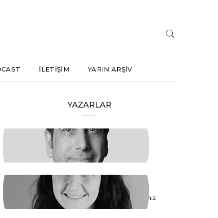
DCAST
İLETİŞİM
YARIN ARŞİV
YAZARLAR
HAKAN ÖZTÜRK
Barışa Başlamalıyız
FİDAN ATASELİM
Paketinizle 6284’e Dokunamayacaksınız