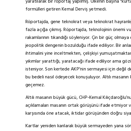
yaratılarak bir röportaj yapılmış. Ülkenin başına “kurt
formülleri getiren Kemal Derviş yetmedi.
Röportajda, gene teknokrat veya teknokrat hayranlığ
fazla açığa çıkmış. Röportajda, teknolojinin önemi v
rakamlarının tıkandığı söyleniyor. Çin bir güç olmaya
jeopolitik dengenin bozulduğu ifade ediliyor. Bir anl
ihtimalini yine inceltmekten, çelişkiyi yumuşatmaktan 
yıkımlar yarattığı, yaratacağı ifade ediliyor ama gö
isteniyor. Son kertede AKP’nin sermayesi için değil d
bu bedeli nasıl ödeyecek konuşuluyor. Altılı masanın
geçemez.
Altılı masanın büyük gücü, CHP-Kemal Kılıçdaroğlu’n
açıklamaları masanın ortak görüşünü ifade etmiyor 
karşısında öne atacak, iktidar görüşünden doğru siy
Kartlar yeniden karılarak büyük sermayeden yana sömürü