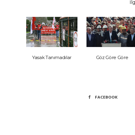
İl
manı’nın
Yasak Tanımadılar
Göz Göre Göre
rmaye
i
FACEBOOK