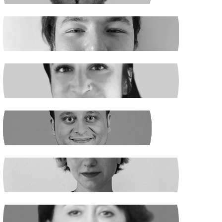
EGE ŞAHİN
Madenciler İşaret Verdi
NURSELİ GÖZÜAÇIK
Şiddetin Faili, Çocukların Katili Kim?
NEHİR SEVİM
Dünya Çapında
ILGIN GÜRSES
Açlık ve Diğer "Çözülemez" Sorunlar
RUKİYE LEYLA SÜREN