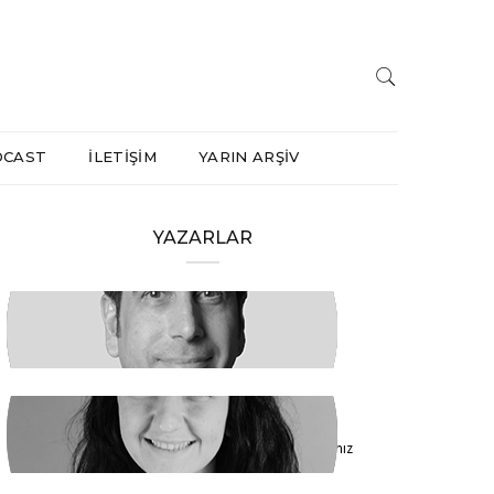
DCAST
İLETİŞİM
YARIN ARŞİV
YAZARLAR
HAKAN ÖZTÜRK
Barışa Başlamalıyız
FİDAN ATASELİM
Paketinizle 6284’e Dokunamayacaksınız