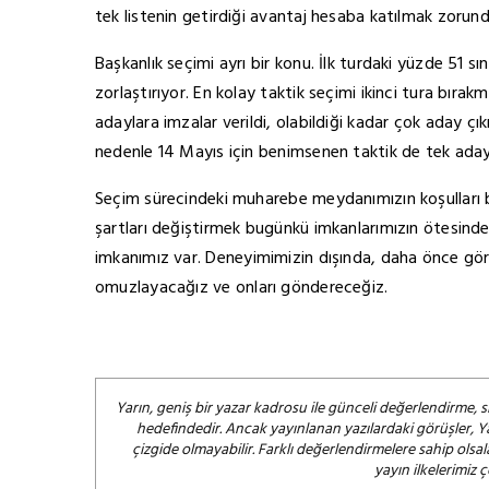
tek listenin getirdiği avantaj hesaba katılmak zorun
Başkanlık seçimi ayrı bir konu. İlk turdaki yüzde 51 s
zorlaştırıyor. En kolay taktik seçimi ikinci tura bıra
adaylara imzalar verildi, olabildiği kadar çok aday ç
nedenle 14 Mayıs için benimsenen taktik de tek ada
Seçim sürecindeki muharebe meydanımızın koşulları b
şartları değiştirmek bugünkü imkanlarımızın ötesin
imkanımız var. Deneyimimizin dışında, daha önce görm
omuzlayacağız ve onları göndereceğiz.
Yarın, geniş bir yazar kadrosu ile günceli değerlendirme, s
hedefindedir. Ancak yayınlanan yazılardaki görüşler, Y
çizgide olmayabilir. Farklı değerlendirmelere sahip ol
yayın ilkelerimiz 