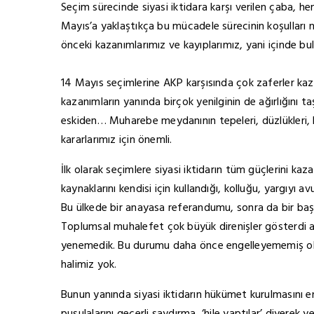
Seçim sürecinde siyasi iktidara karşı verilen çaba, he
Mayıs’a yaklaştıkça bu mücadele sürecinin koşulları 
önceki kazanımlarımız ve kayıplarımız, yani içinde b
14 Mayıs seçimlerine AKP karşısında çok zaferler k
kazanımların yanında birçok yenilginin de ağırlığını t
eskiden… Muharebe meydanının tepeleri, düzlükleri, b
kararlarımız için önemli.
İlk olarak seçimlere siyasi iktidarın tüm güçlerini ka
kaynaklarını kendisi için kullandığı, kolluğu, yargıyı 
Bu ülkede bir anayasa referandumu, sonra da bir başk
Toplumsal muhalefet çok büyük direnişler gösterdi 
yenemedik. Bu durumu daha önce engelleyememiş ol
halimiz yok.
Bunun yanında siyasi iktidarın hükümet kurulmasını e