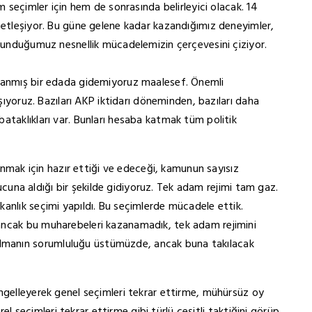
m seçimler için hem de sonrasında belirleyici olacak. 14
netleşiyor. Bu güne gelene kadar kazandığımız deneyimler,
ulunduğumuz nesnellik mücadelemizin çerçevesini çiziyor.
azanmış bir edada gidemiyoruz maalesef. Önemli
aşıyoruz. Bazıları AKP iktidarı döneminden, bazıları daha
ataklıkları var. Bunları hesaba katmak tüm politik
zanmak için hazır ettiği ve edeceği, kamunun sayısız
avucuna aldığı bir şekilde gidiyoruz. Tek adam rejimi tam gaz.
anlık seçimi yapıldı. Bu seçimlerde mücadele ettik.
ancak bu muharebeleri kazanamadık, tek adam rejimini
manın sorumluluğu üstümüzde, ancak buna takılacak
ngelleyerek genel seçimleri tekrar ettirme, mühürsüz oy