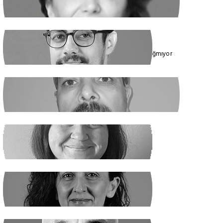
Cumhur İttifakı’nın Hedefi: Kadınlar
ÇAĞDAŞ SİNAN DAĞ
Toplumun Enerjisi Rejimin Çuvalına Sığmıyor
GHADER ANARİ
Ne Şeyh, Ne Şah
SANEM DENİZ KURAL
Yaz Yaz Listeye Bizi De Yaz
SİBEL UZUN
Yasak Tanımadılar