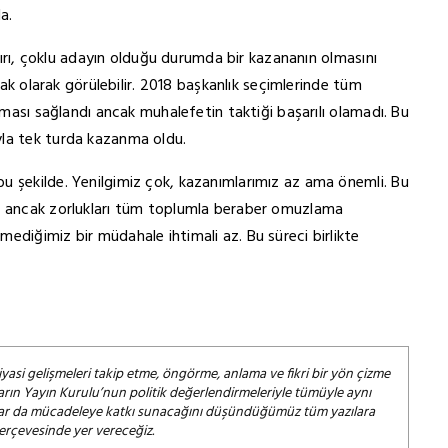
da.
ınırı, çoklu adayın olduğu durumda bir kazananın olmasını
kmak olarak görülebilir. 2018 başkanlık seçimlerinde tüm
ıkması sağlandı ancak muhalefetin taktiği başarılı olamadı. Bu
yla tek turda kazanma oldu.
u şekilde. Yenilgimiz çok, kazanımlarımız az ama önemli. Bu
de ancak zorlukları tüm toplumla beraber omuzlama
ediğimiz bir müdahale ihtimali az. Bu süreci birlikte
iyasi gelişmeleri takip etme, öngörme, anlama ve fikri bir yön çizme
arın Yayın Kurulu’nun politik değerlendirmeleriyle tümüyle aynı
salar da mücadeleye katkı sunacağını düşündüğümüz tüm yazılara
çerçevesinde yer vereceğiz.