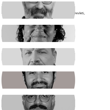
VEYSEL AKTAŞ
Faşizmin Yeniden Biçimlenmesi. Kriz Devleti,
Hegemonya ve Türkiye
GÜLSÜM KAV
Şiddetin İlacı, Barışa Kavuşmaktır
RAŞİT ŞAHİN
Boş Koltukta Kim Oturuyordu?
BATUHAN GÜNDOĞDU
Halkın Kendi Kendini Yönetmesi
FIRAT ÖZTAŞ
AKP Kaybetti