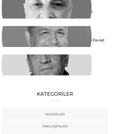
ENDER EREN
Mısır’dan Kanada’ya, Şarm el Şeyh’den
Montreal’e Umutlar Tükeniyor mu?
KADİR DADAN
Türkiye'nin Ekolojik Gerçekleri ve Yeni Devlet
Düzeni 1 - Güçler Ayrılığı
SÜLEYMAN KARAN
Öyle Bir 102 Yıl ki, 102 Farklı Biçimde
Anlatılabilir
KATEGORİLER
YAZARLAR
YAKLAŞIMLAR