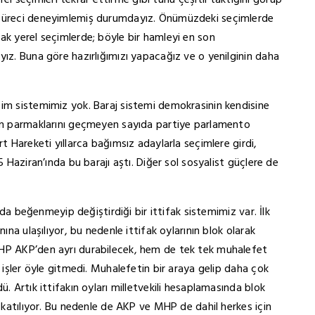
erel seçimleri tekrar ettirme gibi türlü çeşitli taktiğini görüp
 süreci deneyimlemiş durumdayız. Önümüzdeki seçimlerde
ak yerel seçimlerde; böyle bir hamleyi en son
yız. Buna göre hazırlığımızı yapacağız ve o yenilginin daha
çim sistemimiz yok. Baraj sistemi demokrasinin kendisine
lin parmaklarını geçmeyen sayıda partiye parlamento
t Hareketi yıllarca bağımsız adaylarla seçimlere girdi,
5 Haziran’ında bu barajı aştı. Diğer sol sosyalist güçlere de
a da beğenmeyip değiştirdiği bir ittifak sistemimiz var. İlk
ına ulaşılıyor, bu nedenle ittifak oylarının blok olarak
MHP AKP’den ayrı durabilecek, hem de tek tek muhalefet
k işler öyle gitmedi. Muhalefetin bir araya gelip daha çok
. Artık ittifakın oyları milletvekili hesaplamasında blok
a katılıyor. Bu nedenle de AKP ve MHP de dahil herkes için