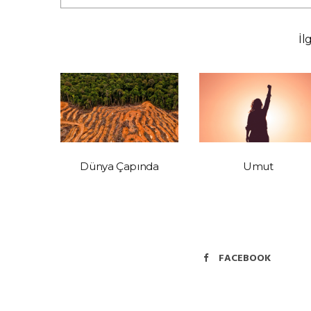
İl
 Tespit,
Dünya Çapında
Umut
ntem
FACEBOOK