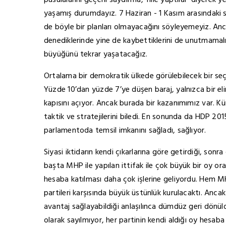
pusulalarını geçerli saydırma, ‘hile yaptılar’ diyerek y
yaşamış durumdayız. 7 Haziran - 1 Kasım arasındaki
de böyle bir planları olmayacağını söyleyemeyiz. Anc
denediklerinde yine de kaybettiklerini de unutmamalı
büyüğünü tekrar yaşatacağız.
Ortalama bir demokratik ülkede görülebilecek bir se
Yüzde 10’dan yüzde 7’ye düşen baraj, yalnızca bir e
kapısını açıyor. Ancak burada bir kazanımımız var. Kür
taktik ve stratejilerini biledi. En sonunda da HDP 201
parlamentoda temsil imkanını sağladı, sağlıyor.
Siyasi iktidarın kendi çıkarlarına göre getirdiği, sonr
başta MHP ile yapılan ittifak ile çok büyük bir oy oran
hesaba katılması daha çok işlerine geliyordu. Hem 
partileri karşısında büyük üstünlük kurulacaktı. Anca
avantaj sağlayabildiği anlaşılınca dümdüz geri dönüldü
olarak sayılmıyor, her partinin kendi aldığı oy hesab