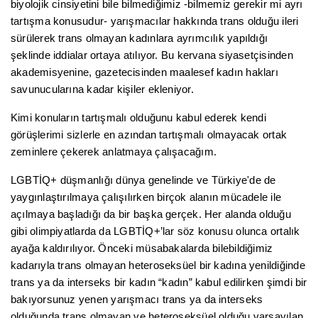
biyolojik cinsiyetini bile bilmediğimiz -bilmemiz gerekir mi ayrı
tartışma konusudur- yarışmacılar hakkında trans olduğu ileri
sürülerek trans olmayan kadınlara ayrımcılık yapıldığı
şeklinde iddialar ortaya atılıyor. Bu kervana siyasetçisinden
akademisyenine, gazetecisinden maalesef kadın hakları
savunucularına kadar kişiler ekleniyor.
Kimi konuların tartışmalı olduğunu kabul ederek kendi
görüşlerimi sizlerle en azından tartışmalı olmayacak ortak
zeminlere çekerek anlatmaya çalışacağım.
LGBTİQ+ düşmanlığı dünya genelinde ve Türkiye'de de
yaygınlaştırılmaya çalışılırken birçok alanın mücadele ile
açılmaya başladığı da bir başka gerçek. Her alanda olduğu
gibi olimpiyatlarda da LGBTİQ+’lar söz konusu olunca ortalık
ayağa kaldırılıyor. Önceki müsabakalarda bilebildiğimiz
kadarıyla trans olmayan heteroseksüel bir kadına yenildiğinde
trans ya da interseks bir kadın “kadın” kabul edilirken şimdi bir
bakıyorsunuz yenen yarışmacı trans ya da interseks
olduğunda trans olmayan ve heteroseksüel olduğu varsayılan