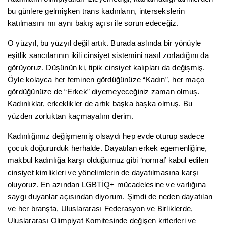
bu günlere gelmişken trans kadınların, intersekslerin
katılmasını mı aynı bakış açısı ile sorun edeceğiz.
O yüzyıl, bu yüzyıl değil artık. Burada aslında bir yönüyle
eşitlik sancılarının ikili cinsiyet sistemini nasıl zorladığını da
görüyoruz. Düşünün ki, tipik cinsiyet kalıpları da değişmiş.
Öyle kolayca her feminen gördüğünüze “Kadın”, her maço
gördüğünüze de “Erkek” diyemeyeceğiniz zaman olmuş.
Kadınlıklar, erkeklikler de artık başka başka olmuş. Bu
yüzden zorluktan kaçmayalım derim.
Kadınlığımız değişmemiş olsaydı hep evde oturup sadece
çocuk doğururduk herhalde. Dayatılan erkek egemenliğine,
makbul kadınlığa karşı olduğumuz gibi ‘normal’ kabul edilen
cinsiyet kimlikleri ve yönelimlerin de dayatılmasına karşı
oluyoruz. En azından LGBTİQ+ mücadelesine ve varlığına
saygı duyanlar açısından diyorum. Şimdi de neden dayatılan
ve her branşta, Uluslararası Federasyon ve Birliklerde,
Uluslararası Olimpiyat Komitesinde değişen kriterleri ve