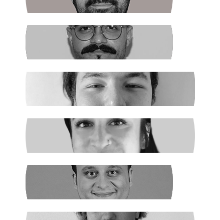
Halkın Kendi Kendini Yönetmesi
FIRAT ÖZTAŞ
AKP Kaybetti
EGE ŞAHİN
Madenciler İşaret Verdi
NURSELİ GÖZÜAÇIK
Şiddetin Faili, Çocukların Katili Kim?
NEHİR SEVİM
Dünya Çapında