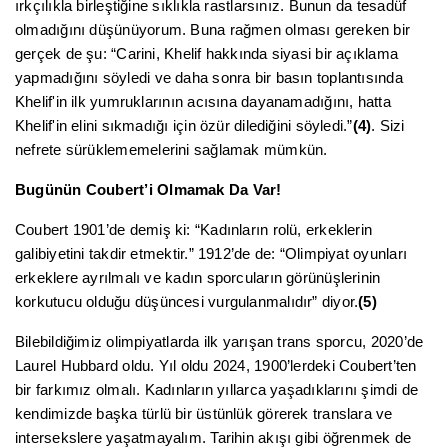
ırkçılıkla birleştiğine sıklıkla rastlarsınız. Bunun da tesadüf
olmadığını düşünüyorum. Buna rağmen olması gereken bir
gerçek de şu: “Carini, Khelif hakkında siyasi bir açıklama
yapmadığını söyledi ve daha sonra bir basın toplantısında
Khelif'in ilk yumruklarının acısına dayanamadığını, hatta
Khelif'in elini sıkmadığı için özür dilediğini söyledi.”
(4)
. Sizi
nefrete sürüklememelerini sağlamak mümkün.
Bugünün Coubert’i Olmamak Da Var!
Coubert 1901’de demiş ki: “Kadınların rolü, erkeklerin
galibiyetini takdir etmektir.” 1912’de de: “Olimpiyat oyunları
erkeklere ayrılmalı ve kadın sporcuların görünüşlerinin
korkutucu olduğu düşüncesi vurgulanmalıdır” diyor.
(5)
Bilebildiğimiz olimpiyatlarda ilk yarışan trans sporcu, 2020’de
Laurel Hubbard oldu. Yıl oldu 2024, 1900’lerdeki Coubert’ten
bir farkımız olmalı. Kadınların yıllarca yaşadıklarını şimdi de
kendimizde başka türlü bir üstünlük görerek translara ve
intersekslere yaşatmayalım. Tarihin akışı gibi öğrenmek de