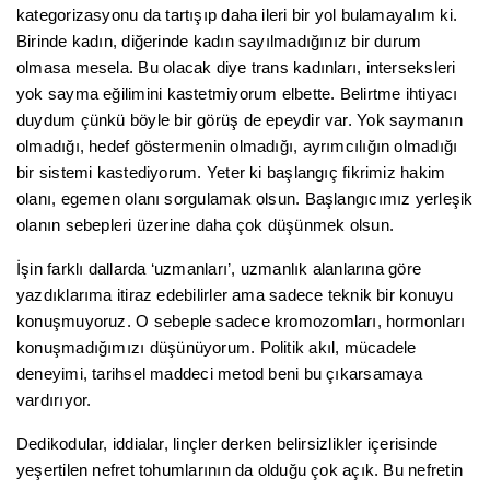
kategorizasyonu da tartışıp daha ileri bir yol bulamayalım ki.
Birinde kadın, diğerinde kadın sayılmadığınız bir durum
olmasa mesela. Bu olacak diye trans kadınları, interseksleri
yok sayma eğilimini kastetmiyorum elbette. Belirtme ihtiyacı
duydum çünkü böyle bir görüş de epeydir var. Yok saymanın
olmadığı, hedef göstermenin olmadığı, ayrımcılığın olmadığı
bir sistemi kastediyorum. Yeter ki başlangıç fikrimiz hakim
olanı, egemen olanı sorgulamak olsun. Başlangıcımız yerleşik
olanın sebepleri üzerine daha çok düşünmek olsun.
İşin farklı dallarda ‘uzmanları’, uzmanlık alanlarına göre
yazdıklarıma itiraz edebilirler ama sadece teknik bir konuyu
konuşmuyoruz. O sebeple sadece kromozomları, hormonları
konuşmadığımızı düşünüyorum. Politik akıl, mücadele
deneyimi, tarihsel maddeci metod beni bu çıkarsamaya
vardırıyor.
Dedikodular, iddialar, linçler derken belirsizlikler içerisinde
yeşertilen nefret tohumlarının da olduğu çok açık. Bu nefretin