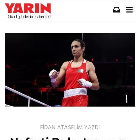
FİDAN ATASELİM
YAZDI