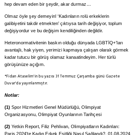
hep devam eden bir şeydir, akar durmaz…
Olmaz öyle şey demeyin! ‘Kadınların rolü erkeklerin
galibiyetini takdir etmekten’ çıktıysa tarih değişiyor, toplum
değişiyordur ve bu değişim kendiliğinden değildir.
Heteronormativitenin baskın olduğu dünyada LGBTİQ+’ları
avantajlı, hak yiyen, yerimizi kapmaya çalışan olarak görmek
kadar tutucu bir görüş olamaz kanaatindeyim. Her türlü
görüşünüze açığım.
*
Fidan Ataselim'in bu yazısı 31 Temmuz Çarşamba günü Gazete
Duvar'da yayınlanmıştır.
Notlar:
(1)
Spor Hizmetleri Genel Müdürlüğü, Olimpiyat
Organizasyonu, Olimpiyat Oyunlarının Tarihçesi
(2)
Yetkin Report, Filiz Pehlivan, Olimpiyatların Kadınları:
Paris 2024’te Kadın Erkek Eşitliği Nasıl Sağlandı?, 01.08.2024