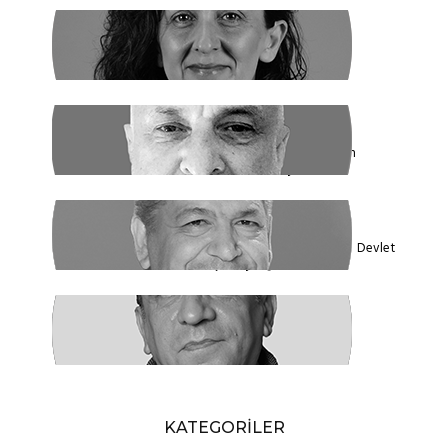
SİBEL UZUN
Yasak Tanımadılar
ENDER EREN
Mısır’dan Kanada’ya, Şarm el Şeyh’den
Montreal’e Umutlar Tükeniyor mu?
KADİR DADAN
Türkiye'nin Ekolojik Gerçekleri ve Yeni Devlet
Düzeni 1 - Güçler Ayrılığı
SÜLEYMAN KARAN
Öyle Bir 102 Yıl ki, 102 Farklı Biçimde
Anlatılabilir
KATEGORİLER