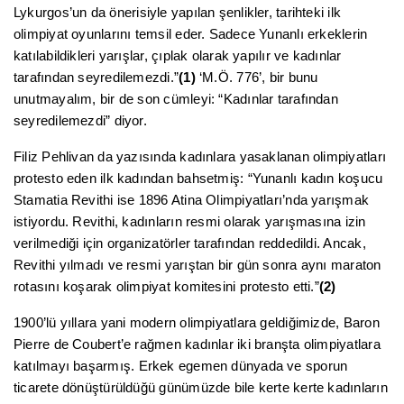
Lykurgos’un da önerisiyle yapılan şenlikler, tarihteki ilk
olimpiyat oyunlarını temsil eder. Sadece Yunanlı erkeklerin
katılabildikleri yarışlar, çıplak olarak yapılır ve kadınlar
tarafından seyredilemezdi.”
(1)
‘M.Ö. 776’, bir bunu
unutmayalım, bir de son cümleyi: “Kadınlar tarafından
seyredilemezdi” diyor.
Filiz Pehlivan da yazısında kadınlara yasaklanan olimpiyatları
protesto eden ilk kadından bahsetmiş: “Yunanlı kadın koşucu
Stamatia Revithi ise 1896 Atina Olimpiyatları’nda yarışmak
istiyordu. Revithi, kadınların resmi olarak yarışmasına izin
verilmediği için organizatörler tarafından reddedildi. Ancak,
Revithi yılmadı ve resmi yarıştan bir gün sonra aynı maraton
rotasını koşarak olimpiyat komitesini protesto etti.”
(2)
1900’lü yıllara yani modern olimpiyatlara geldiğimizde, Baron
Pierre de Coubert’e rağmen kadınlar iki branşta olimpiyatlara
katılmayı başarmış. Erkek egemen dünyada ve sporun
ticarete dönüştürüldüğü günümüzde bile kerte kerte kadınların