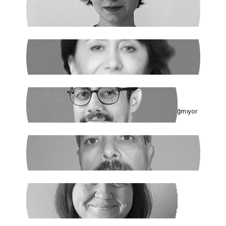
ILGIN GÜRSES
Açlık ve Diğer "Çözülemez" Sorunlar
RUKİYE LEYLA SÜREN
Cumhur İttifakı’nın Hedefi: Kadınlar
ÇAĞDAŞ SİNAN DAĞ
Toplumun Enerjisi Rejimin Çuvalına Sığmıyor
GHADER ANARİ
Ne Şeyh, Ne Şah
SANEM DENİZ KURAL
Yaz Yaz Listeye Bizi De Yaz