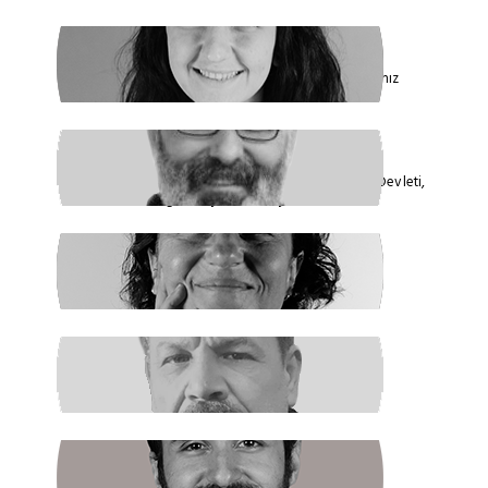
FİDAN ATASELİM
Paketinizle 6284’e Dokunamayacaksınız
VEYSEL AKTAŞ
Faşizmin Yeniden Biçimlenmesi. Kriz Devleti,
Hegemonya ve Türkiye
GÜLSÜM KAV
Şiddetin İlacı, Barışa Kavuşmaktır
RAŞİT ŞAHİN
Boş Koltukta Kim Oturuyordu?
BATUHAN GÜNDOĞDU