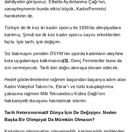
dahiliyetini görüyoruz. Elbette Aydınlanma Çağı’nın,
sanayileşmenin bunda etkisi büyük, Kadın/Feminist
hareketinin de.
Türkiye de ilk kez iki kadın sporcu ile 1936’da olimpiyatlara
katılmış. Şimdi ise ilk kez kadın sporcu sayısı erkeklerden
fazla. İşte tarih, işte değişim.
Siz bakmayın yeniden ÖSYM’nin sporda kadınların aleyhine
kota uygulamaya kalkmasına
(3)
, Genç Feministler buna da
izin vermeyecek. Tarih ileri doğru akmaya devam edecek.
Hedef gösterilmelerine rağmen başarıdan başarıya adım atan
Kadın Voleybol Takımı’nı, Ebrar’ı ve türlü kutuplaştırma
çabasına rağmen Milli Tekvandocu Kübra Dağlı’nın
hakkaniyetli duruşunu hatırlatmak isterim.
Tarih Heteronormatif Dünya İçin De Değişiyor. Neden
Başka Bir Olimpiyat Da Mümkün Olmasın?
Kadınların olimpiyatları izleyemediği, katılamadığı tarihlerden