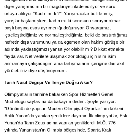
diğer yarışmacının bir mağduriyeti ifade ediliyor ve soru
ortaya atılıyor “Kadın mı ki?”. Yarışmacılar belirlenmiş,
yarışlar başlamışken, kadın mı ki sorusunu soruyor olmak
başlı başına esas ayrımcılığı doğuruyor. Önyargımız,
içselleştirdiğimiz ve normalleştirdiğimiz, belki de bastırdığımız
nefretin dışa vurumunu ya da egemen olan hakim görüşe bir
adımda yaklaştığımızı yansıtıyor olabilir mi? Dikkat etmekte
fayda var. Net verilere ulaşmak zor olduğu için isim isim
anmamaya çalışacağım ama tartışmaların içeriğine dair akıl
yürütebiliriz diye düşünüyorum.
Tarih Nasıl Değişir Ve İleriye Doğru Akar?
Olimpiyatların tarihine bakarken Spor Hizmetleri Genel
Müdürlüğü sayfasına da bakayım dedim. Şöyle yazıyor:
“Günümüzde yapılan Modern Olimpiyat Oyunları'nın kökeni
Antik Yunan'da yapılan şenliklere dayanır. İlk olimpiyatlar, Eski
Yunan'da Tanrı Zeus adına yapılan şenliklerdi. M.Ö. 776
yılında Yunanistan'ın Olimpia bölgesinde, Sparta Kralı