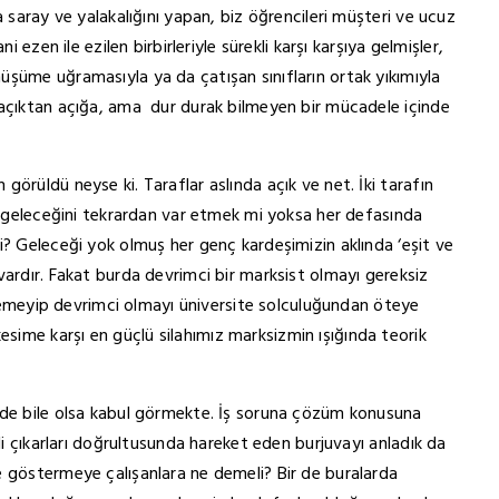
a saray ve yalakalığını yapan, biz öğrencileri müşteri ve ucuz
 ezen ile ezilen birbirleriyle sürekli karşı karşıya gelmişler,
şüme uğramasıyla ya da çatışan sınıfların ortak yıkımıyla
 açıktan açığa, ama dur durak bilmeyen bir mücadele içinde
örüldü neyse ki. Taraflar aslında açık ve net. İki tarafın
an geleceğini tekrardan var etmek mi yoksa her defasında
i? Geleceği yok olmuş her genç kardeşimizin aklında ‘eşit ve
vardır. Fakat burda devrimci bir marksist olmayı gereksiz
tiremeyip devrimci olmayı üniversite solculuğundan öteye
ime karşı en güçlü silahımız marksizmin ışığında teorik
yde bile olsa kabul görmekte. İş soruna çözüm konusuna
di çıkarları doğrultusunda hareket eden burjuvayı anladık da
e göstermeye çalışanlara ne demeli? Bir de buralarda