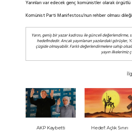
Yarınları var edecek genç komünistler olarak örgütl
Komünist Parti Manifestosu’nun rehber olması dileğ
Yarın, geniş bir yazar kadrosu ile günceli değerlendirme, s
hedefindedir. Ancak yayınlanan yazılardaki görüşler, Y
çizgide olmayabilir. Farklı değerlendirmelere sahip ol
yayın ilkelerimiz 
İl
ik Değil
AKP Kaybetti
Hedef: Açlık Sınırı