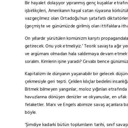
Bir hayalet dolaşıyor yıpranmış genç kuşaklar etraf
işbirlikçileri, Amerikanın hayal satan rüyasına körkütük
vazgeçilmez olan Ortadoğu'nun şatafatlı diktatörleri h
(geçmişte ve günümüzde girilmiş olan ittifaklara ith
On yıllardır yürütülen komünizm karşıtı propagandalar
getirecek. Onu yok etmeliyiz.’ Teorik savaşta ağır ye
ve argümanı olmadan hala saldırmaya devam etmekte.
soralım. Kimlerin işine yaradı? Cevabı bence günümüzd
Kapitalizm ile dünyanın yaşanabilir bir gelecek düşü
çekmesiyle geri tepti. Çekilen kılıçlar bedelini insa
Bitmek bilmeyen yangınlar, moloz yığınları etrafında 
havuzlarına dönüşen denizler ve okyanuslar, en ufak 
felaketler. Marx ve Engels abimize savaş açanlara b
böyle.
‘Şimdiye kadarki bütün toplumların tarihi, sınıf savaşım