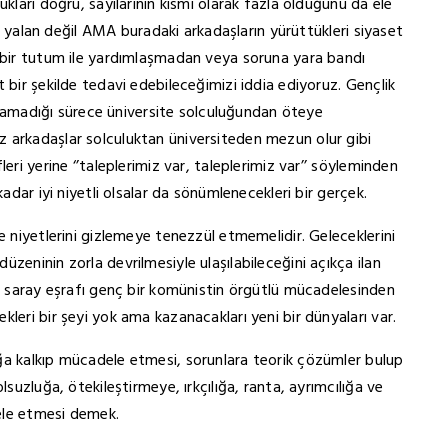
kları doğru, sayılarının kısmi olarak fazla olduğunu da ele
 de yalan değil AMA buradaki arkadaşların yürüttükleri siyaset
r bir tutum ile yardımlaşmadan veya soruna yara bandı
 bir şekilde tedavi edebileceğimizi iddia ediyoruz. Gençlik
ırılamadığı sürece üniversite solculuğundan öteye
 arkadaşlar solculuktan üniversiteden mezun olur gibi
eri yerine ‘’taleplerimiz var, taleplerimiz var’’ söyleminden
adar iyi niyetli olsalar da sönümlenecekleri bir gerçek.
e niyetlerini gizlemeye tenezzül etmemelidir. Geleceklerini
zeninin zorla devrilmesiyle ulaşılabileceğini açıkça ilan
rı saray eşrafı genç bir komünistin örgütlü mücadelesinden
leri bir şeyi yok ama kazanacakları yeni bir dünyaları var.
ğa kalkıp mücadele etmesi, sorunlara teorik çözümler bulup
lsuzluğa, ötekileştirmeye, ırkçılığa, ranta, ayrımcılığa ve
ele etmesi demek.