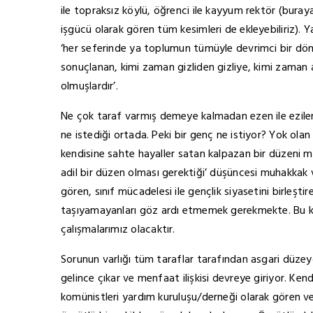
ile topraksız köylü, öğrenci ile kayyum rektör (buray
işgücü olarak gören tüm kesimleri de ekleyebiliriz). Yani
‘her seferinde ya toplumun tümüyle devrimci bir dönü
sonuçlanan, kimi zaman gizliden gizliye, kimi zaman
olmuşlardır’.
Ne çok taraf varmış demeye kalmadan ezen ile ezilen g
ne istediği ortada. Peki bir genç ne istiyor? Yok ol
kendisine sahte hayaller satan kalpazan bir düzeni m
adil bir düzen olması gerektiği’ düşüncesi muhakkak 
gören, sınıf mücadelesi ile gençlik siyasetini birleş
taşıyamayanları göz ardı etmemek gerekmekte. Bu kes
çalışmalarımız olacaktır.
Sorunun varlığı tüm taraflar tarafından asgari düze
gelince çıkar ve menfaat ilişkisi devreye giriyor. Ken
komünistleri yardım kuruluşu/derneği olarak gören v