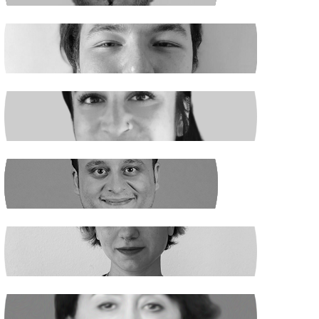
EGE ŞAHİN
Madenciler İşaret Verdi
NURSELİ GÖZÜAÇIK
Şiddetin Faili, Çocukların Katili Kim?
NEHİR SEVİM
Dünya Çapında
ILGIN GÜRSES
Açlık ve Diğer "Çözülemez" Sorunlar
RUKİYE LEYLA SÜREN