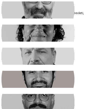
VEYSEL AKTAŞ
Faşizmin Yeniden Biçimlenmesi. Kriz Devleti,
Hegemonya ve Türkiye
GÜLSÜM KAV
Şiddetin İlacı, Barışa Kavuşmaktır
RAŞİT ŞAHİN
Boş Koltukta Kim Oturuyordu?
BATUHAN GÜNDOĞDU
Halkın Kendi Kendini Yönetmesi
FIRAT ÖZTAŞ
AKP Kaybetti