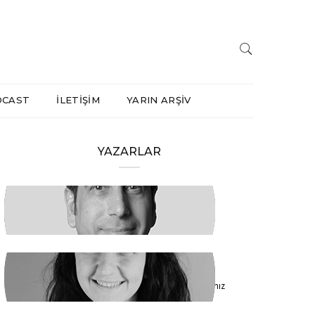
DCAST
İLETİŞİM
YARIN ARŞİV
YAZARLAR
HAKAN ÖZTÜRK
Barışa Başlamalıyız
FİDAN ATASELİM
Paketinizle 6284’e Dokunamayacaksınız