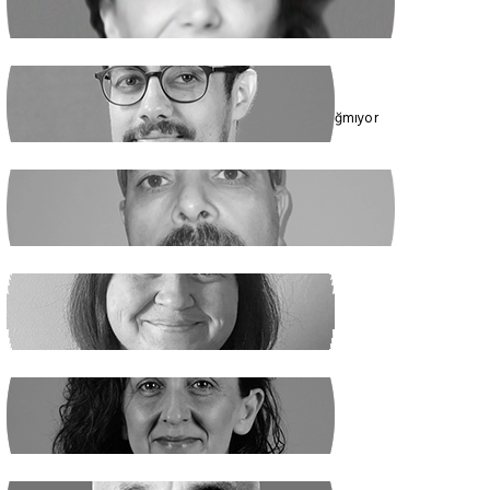
Cumhur İttifakı’nın Hedefi: Kadınlar
ÇAĞDAŞ SİNAN DAĞ
Toplumun Enerjisi Rejimin Çuvalına Sığmıyor
GHADER ANARİ
Ne Şeyh, Ne Şah
SANEM DENİZ KURAL
Yaz Yaz Listeye Bizi De Yaz
SİBEL UZUN
Yasak Tanımadılar