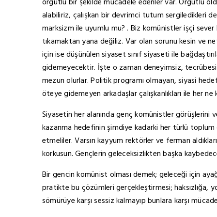
örgütlü bir şekilde mücadele edenler var. Örgütlü oldu
alabiliriz, çalışkan bir devrimci tutum sergiledikleri
marksizm ile uyumlu mu? . Biz komünistler işçi seve
tıkamaktan yana değiliz. Var olan sorunu kesin ve net
için ise düşünülen siyaset sınıf siyaseti ile bağdaşt
gidemeyecektir. İşte o zaman deneyimsiz, tecrübesiz
mezun olurlar. Politik programı olmayan, siyasi hedefl
öteye gidemeyen arkadaşlar çalışkanlıkları ile her ne k
Siyasetin her alanında genç komünistler görüşlerini v
kazanma hedefinin şimdiye kadarki her türlü toplum dü
etmeliler. Varsın kayyum rektörler ve ferman aldıkla
korkusun. Gençlerin geleceksizlikten başka kaybedecek
Bir gencin komünist olması demek; geleceği için aya
pratikte bu çözümleri gerçekleştirmesi; haksızlığa, yo
sömürüye karşı sessiz kalmayıp bunlara karşı mücad