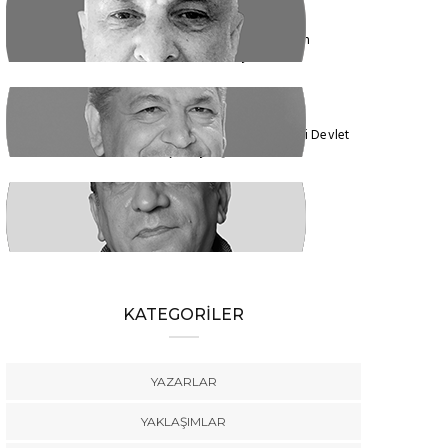
ENDER EREN
Mısır’dan Kanada’ya, Şarm el Şeyh’den
Montreal’e Umutlar Tükeniyor mu?
KADİR DADAN
Türkiye'nin Ekolojik Gerçekleri ve Yeni Devlet
Düzeni 1 - Güçler Ayrılığı
SÜLEYMAN KARAN
Öyle Bir 102 Yıl ki, 102 Farklı Biçimde
Anlatılabilir
KATEGORİLER
YAZARLAR
YAKLAŞIMLAR