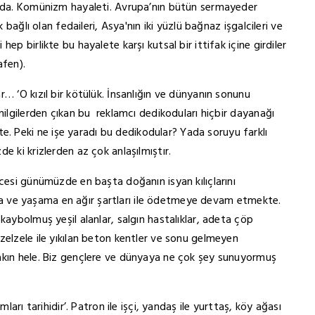
ında. Komünizm hayaleti. Avrupa’nın bütün sermayeder
 bağlı olan fedaileri, Asya'nın iki yüzlü bağnaz işgalcileri ve
ep birlikte bu hayalete karşı kutsal bir ittifak içine girdiler
afen).
… ‘O kızıl bir kötülük. İnsanlığın ve dünyanın sonunu
nilgilerden çıkan bu reklamcı dedikoduları hiçbir dayanağı
 Peki ne işe yaradı bu dedikodular? Yada soruyu farklı
e ki krizlerden az çok anlaşılmıştır.
ncesi günümüzde en başta doğanın isyan kılıçlarını
nlığa ve yaşama en ağır şartları ile ödetmeye devam etmekte.
kaybolmuş yeşil alanlar, salgın hastalıklar, adeta çöp
zelzele ile yıkılan beton kentler ve sonu gelmeyen
akın hele. Biz gençlere ve dünyaya ne çok şey sunuyormuş
ları tarihidir’. Patron ile işçi, yandaş ile yurttaş, köy ağası