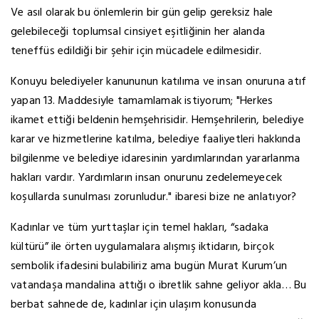
Ve asıl olarak bu önlemlerin bir gün gelip gereksiz hale
gelebileceği toplumsal cinsiyet eşitliğinin her alanda
teneffüs edildiği bir şehir için mücadele edilmesidir.
Konuyu belediyeler kanununun katılıma ve insan onuruna atıf
yapan 13. Maddesiyle tamamlamak istiyorum; "Herkes
ikamet ettiği beldenin hemşehrisidir. Hemşehrilerin, belediye
karar ve hizmetlerine katılma, belediye faaliyetleri hakkında
bilgilenme ve belediye idaresinin yardımlarından yararlanma
hakları vardır. Yardımların insan onurunu zedelemeyecek
koşullarda sunulması zorunludur." ibaresi bize ne anlatıyor?
Kadınlar ve tüm yurttaşlar için temel hakları, “sadaka
kültürü” ile örten uygulamalara alışmış iktidarın, birçok
sembolik ifadesini bulabiliriz ama bugün Murat Kurum’un
vatandaşa mandalina attığı o ibretlik sahne geliyor akla… Bu
berbat sahnede de, kadınlar için ulaşım konusunda