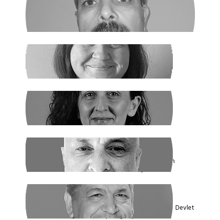
GHADER ANARİ
Ne Şeyh, Ne Şah
SANEM DENİZ KURAL
Yaz Yaz Listeye Bizi De Yaz
SİBEL UZUN
Yasak Tanımadılar
ENDER EREN
Mısır’dan Kanada’ya, Şarm el Şeyh’den
Montreal’e Umutlar Tükeniyor mu?
KADİR DADAN
Türkiye'nin Ekolojik Gerçekleri ve Yeni Devlet
Düzeni 1 - Güçler Ayrılığı