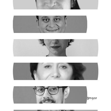
Şiddetin Faili, Çocukların Katili Kim?
NEHİR SEVİM
Dünya Çapında
ILGIN GÜRSES
Açlık ve Diğer "Çözülemez" Sorunlar
RUKİYE LEYLA SÜREN
Cumhur İttifakı’nın Hedefi: Kadınlar
ÇAĞDAŞ SİNAN DAĞ
Toplumun Enerjisi Rejimin Çuvalına Sığmıyor