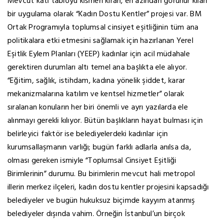
Mevcut katı tabloyu kısmen kıran, en azından görünür kılan
bir uygulama olarak “Kadın Dostu Kentler” projesi var. BM
Ortak Programıyla toplumsal cinsiyet eşitliğinin tüm ana
politikalara etki etmesini sağlamak için hazırlanan Yerel
Eşitlik Eylem Planları (YEEP) kadınlar için acil müdahale
gerektiren durumları altı temel ana başlıkta ele alıyor.
“Eğitim, sağlık, istihdam, kadına yönelik şiddet, karar
mekanizmalarına katılım ve kentsel hizmetler” olarak
sıralanan konuların her biri önemli ve ayrı yazılarda ele
alınmayı gerekli kılıyor. Bütün başlıkların hayat bulması için
belirleyici faktör ise belediyelerdeki kadınlar için
kurumsallaşmanın varlığı; bugün farklı adlarla anılsa da,
olması gereken ismiyle “Toplumsal Cinsiyet Eşitliği
Birimlerinin” durumu. Bu birimlerin mevcut hali metropol
illerin merkez ilçeleri, kadın dostu kentler projesini kapsadığı
belediyeler ve bugün hukuksuz biçimde kayyım atanmış
belediyeler dışında vahim. Örneğin İstanbul’un birçok