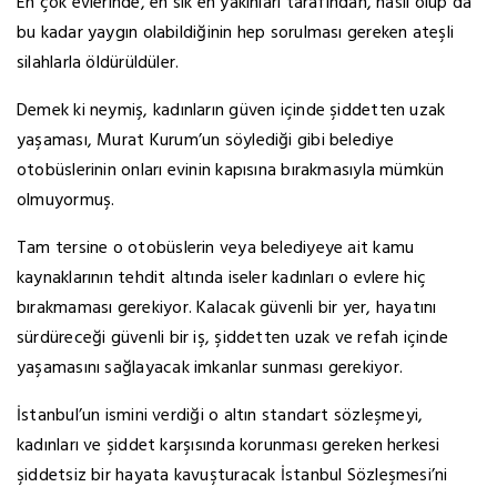
En çok evlerinde, en sık en yakınları tarafından, nasıl olup da
bu kadar yaygın olabildiğinin hep sorulması gereken ateşli
silahlarla öldürüldüler.
Demek ki neymiş, kadınların güven içinde şiddetten uzak
yaşaması, Murat Kurum’un söylediği gibi belediye
otobüslerinin onları evinin kapısına bırakmasıyla mümkün
olmuyormuş.
Tam tersine o otobüslerin veya belediyeye ait kamu
kaynaklarının tehdit altında iseler kadınları o evlere hiç
bırakmaması gerekiyor. Kalacak güvenli bir yer, hayatını
sürdüreceği güvenli bir iş, şiddetten uzak ve refah içinde
yaşamasını sağlayacak imkanlar sunması gerekiyor.
İstanbul’un ismini verdiği o altın standart sözleşmeyi,
kadınları ve şiddet karşısında korunması gereken herkesi
şiddetsiz bir hayata kavuşturacak İstanbul Sözleşmesi’ni