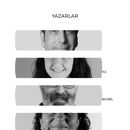
YAZARLAR
HAKAN ÖZTÜRK
Barışa Başlamalıyız
FİDAN ATASELİM
Paketinizle 6284’e Dokunamayacaksınız
VEYSEL AKTAŞ
Faşizmin Yeniden Biçimlenmesi. Kriz Devleti,
Hegemonya ve Türkiye
GÜLSÜM KAV
Şiddetin İlacı, Barışa Kavuşmaktır