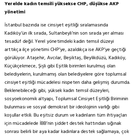
Yerelde kadın temsili yüksekse CHP, düşükse AKP
yönetimi
İstanbul bazında ise cinsiyet eşitliği sıralamasında
Kadıköy’ün ilk sırada, Sultanbeyli’nin son sırada yer alması
tesadüf değil. Yerel yönetimdeki kadın temsil düzeyi
arttıkça ilçe yönetimi CHP’ye, azaldıkça ise AKP’ye geçtiği
görülüyor. Ataşehir, Avcılar, Beşiktaş, Beylikdüzü, Kadıköy,
Küçükçekmece, Şişli gibi Eşitlik birimleri kurulmuş olan
belediyelerin, kurulmamış olan belediyelere göre toplumsal
cinsiyet eşitliği mücadelesi nispeten daha gelişmiş durumda.
Beklenebileceği gibi, yüksek kadın temsil düzeyleri,
sosyoekonomik altyapı, Toplumsal Cinsiyet Eşitliği Biriminin
bulunması ve sosyal demokrat bir ideolojinin varlığı gibi
koşullar etkili. Bu eşitsiz durum ve kadınların tüm ihtiyaçları
için mücadelede İBB’nin şiddet destek hattından sığınak
sonrası belirli bir aya kadar kadınlara destek sağlamaya, çok