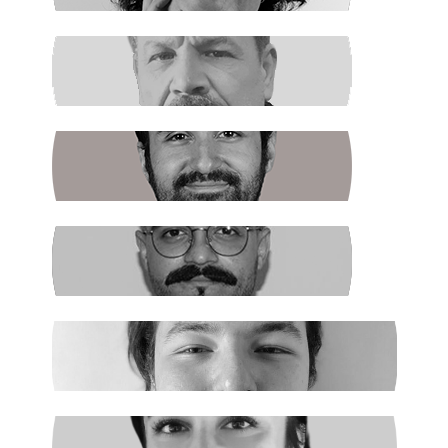
RAŞİT ŞAHİN
Boş Koltukta Kim Oturuyordu?
BATUHAN GÜNDOĞDU
Halkın Kendi Kendini Yönetmesi
FIRAT ÖZTAŞ
AKP Kaybetti
EGE ŞAHİN
Madenciler İşaret Verdi
NURSELİ GÖZÜAÇIK