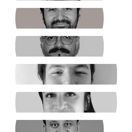
BATUHAN GÜNDOĞDU
Halkın Kendi Kendini Yönetmesi
FIRAT ÖZTAŞ
AKP Kaybetti
EGE ŞAHİN
Madenciler İşaret Verdi
NURSELİ GÖZÜAÇIK
Şiddetin Faili, Çocukların Katili Kim?
NEHİR SEVİM