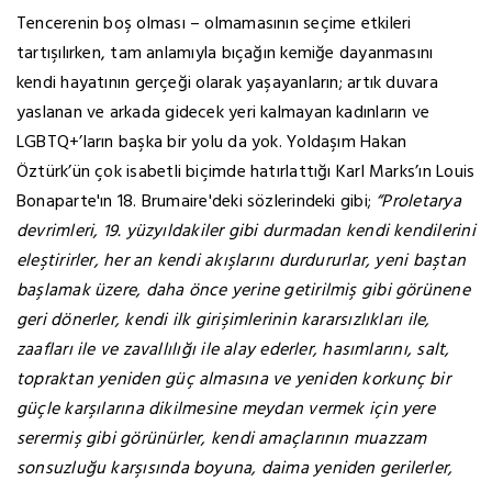
Tencerenin boş olması – olmamasının seçime etkileri
tartışılırken, tam anlamıyla bıçağın kemiğe dayanmasını
kendi hayatının gerçeği olarak yaşayanların; artık duvara
yaslanan ve arkada gidecek yeri kalmayan kadınların ve
LGBTQ+’ların başka bir yolu da yok. Yoldaşım Hakan
Öztürk’ün çok isabetli biçimde hatırlattığı Karl Marks’ın Louis
Bonaparte'ın 18. Brumaire'deki sözlerindeki gibi;
“Proletarya
devrimleri, 19. yüzyıldakiler gibi durmadan kendi kendilerini
eleştirirler, her an kendi akışlarını durdururlar, yeni baştan
başlamak üzere, daha önce yerine getirilmiş gibi görünene
geri dönerler, kendi ilk girişimlerinin kararsızlıkları ile,
zaafları ile ve zavallılığı ile alay ederler, hasımlarını, salt,
topraktan yeniden güç almasına ve yeniden korkunç bir
güçle karşılarına dikilmesine meydan vermek için yere
serermiş gibi görünürler, kendi amaçlarının muazzam
sonsuzluğu karşısında boyuna, daima yeniden gerilerler,