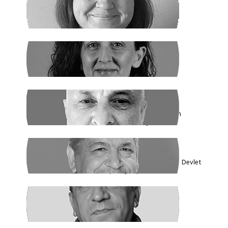
SANEM DENİZ KURAL
Yaz Yaz Listeye Bizi De Yaz
SİBEL UZUN
Yasak Tanımadılar
ENDER EREN
Mısır’dan Kanada’ya, Şarm el Şeyh’den
Montreal’e Umutlar Tükeniyor mu?
KADİR DADAN
Türkiye'nin Ekolojik Gerçekleri ve Yeni Devlet
Düzeni 1 - Güçler Ayrılığı
SÜLEYMAN KARAN
Öyle Bir 102 Yıl ki, 102 Farklı Biçimde
Anlatılabilir