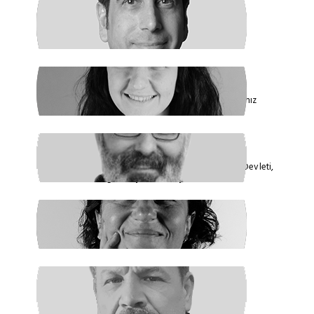
HAKAN ÖZTÜRK
Barışa Başlamalıyız
FİDAN ATASELİM
Paketinizle 6284’e Dokunamayacaksınız
VEYSEL AKTAŞ
Faşizmin Yeniden Biçimlenmesi. Kriz Devleti,
Hegemonya ve Türkiye
GÜLSÜM KAV
Şiddetin İlacı, Barışa Kavuşmaktır
RAŞİT ŞAHİN
Boş Koltukta Kim Oturuyordu?