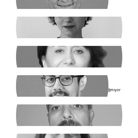
Dünya Çapında
ILGIN GÜRSES
Açlık ve Diğer "Çözülemez" Sorunlar
RUKİYE LEYLA SÜREN
Cumhur İttifakı’nın Hedefi: Kadınlar
ÇAĞDAŞ SİNAN DAĞ
Toplumun Enerjisi Rejimin Çuvalına Sığmıyor
GHADER ANARİ
Ne Şeyh, Ne Şah