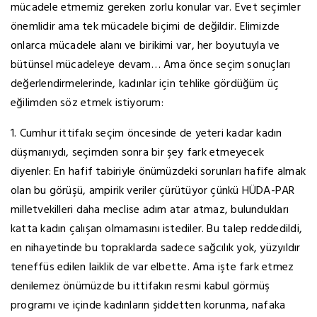
mücadele etmemiz gereken zorlu konular var. Evet seçimler
önemlidir ama tek mücadele biçimi de değildir. Elimizde
onlarca mücadele alanı ve birikimi var, her boyutuyla ve
bütünsel mücadeleye devam… Ama önce seçim sonuçları
değerlendirmelerinde, kadınlar için tehlike gördüğüm üç
eğilimden söz etmek istiyorum:
1. Cumhur ittifakı seçim öncesinde de yeteri kadar kadın
düşmanıydı, seçimden sonra bir şey fark etmeyecek
diyenler: En hafif tabiriyle önümüzdeki sorunları hafife almak
olan bu görüşü, ampirik veriler çürütüyor çünkü HÜDA-PAR
milletvekilleri daha meclise adım atar atmaz, bulundukları
katta kadın çalışan olmamasını istediler. Bu talep reddedildi,
en nihayetinde bu topraklarda sadece sağcılık yok, yüzyıldır
teneffüs edilen laiklik de var elbette. Ama işte fark etmez
denilemez önümüzde bu ittifakın resmi kabul görmüş
programı ve içinde kadınların şiddetten korunma, nafaka