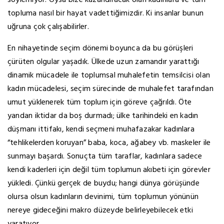
söylemiyor. Oysa bize kazandıracak olan kadınlara ve tüm
topluma nasıl bir hayat vadettiğimizdir. Ki insanlar bunun
uğruna çok çalışabilirler.
En nihayetinde seçim dönemi boyunca da bu görüşleri
çürüten olgular yaşadık. Ülkede uzun zamandır yarattığı
dinamik mücadele ile toplumsal muhalefetin temsilcisi olan
kadın mücadelesi, seçim sürecinde de muhalefet tarafından
umut yüklenerek tüm toplum için göreve çağrıldı. Öte
yandan iktidar da boş durmadı; ülke tarihindeki en kadın
düşmanı ittifakı, kendi seçmeni muhafazakar kadınlara
“tehlikelerden koruyan” baba, koca, ağabey vb. maskeler ile
sunmayı başardı. Sonuçta tüm taraflar, kadınlara sadece
kendi kaderleri için değil tüm toplumun akıbeti için görevler
yükledi. Çünkü gerçek de buydu; hangi dünya görüşünde
olursa olsun kadınların devinimi, tüm toplumun yönünün
nereye gideceğini makro düzeyde belirleyebilecek etki