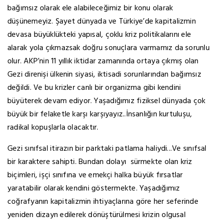
bağımsız olarak ele alabileceğimiz bir konu olarak
düşünemeyiz. Şayet dünyada ve Türkiye’de kapitalizmin
devasa büyüklükteki yapısal, çoklu kriz politikalarını ele
alarak yola çıkmazsak doğru sonuçlara varmamız da sorunlu
olur. AKP’nin 11 yıllık iktidar zamanında ortaya çıkmış olan
Gezi direnişi ülkenin siyasi, iktisadi sorunlarından bağımsız
değildi. Ve bu krizler canlı bir organizma gibi kendini
büyüterek devam ediyor. Yaşadığımız fiziksel dünyada çok
büyük bir felaketle karşı karşıyayız..İnsanlığın kurtuluşu,
radikal kopuşlarla olacaktır.
Gezi sınıfsal itirazın bir parktaki patlama haliydi...Ve sınıfsal
bir karaktere sahipti. Bundan dolayı sürmekte olan kriz
biçimleri, işçi sınıfına ve emekçi halka büyük fırsatlar
yaratabilir olarak kendini göstermekte. Yaşadığımız
coğrafyanın kapitalizmin ihtiyaçlarına göre her seferinde
yeniden dizayn edilerek dönüştürülmesi krizin olgusal