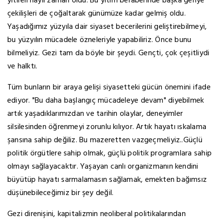
yitireli hayli zaman oldu. Bu yitim beraberinde başka geriye
çekilişleri de çoğaltarak günümüze kadar gelmiş oldu.
Yaşadığımız yüzyıla dair siyaset becerilerini geliştirebilmeyi,
bu yüzyılın mücadele özneleriyle yapabiliriz. Önce bunu
bilmeliyiz. Gezi tam da böyle bir şeydi. Gençti, çok çeşitliydi
ve halktı.
Tüm bunların bir araya gelişi siyasetteki gücün önemini ifade
ediyor. "Bu daha başlangıç mücadeleye devam" diyebilmek
artık yaşadıklarımızdan ve tarihin olaylar, deneyimler
silsilesinden öğrenmeyi zorunlu kılıyor. Artık hayatı ıskalama
şansına sahip değiliz. Bu mazeretten vazgeçmeliyiz..Güçlü
politik örgütlere sahip olmak, güçlü politik programlara sahip
olmayı sağlayacaktır. Yaşayan canlı organizmanın kendini
büyütüp hayatı sarmalamasın sağlamak, emekten bağımsız
düşünebileceğimiz bir şey değil.
Gezi direnişini, kapitalizmin neoliberal politikalarından