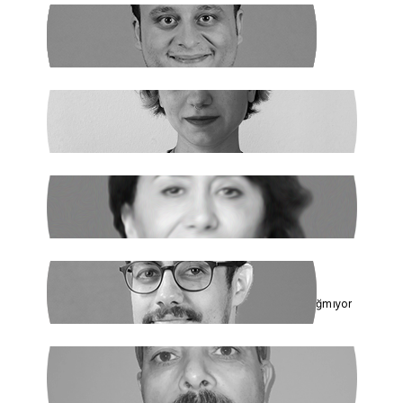
NEHİR SEVİM
Dünya Çapında
ILGIN GÜRSES
Açlık ve Diğer "Çözülemez" Sorunlar
RUKİYE LEYLA SÜREN
Cumhur İttifakı’nın Hedefi: Kadınlar
ÇAĞDAŞ SİNAN DAĞ
Toplumun Enerjisi Rejimin Çuvalına Sığmıyor
GHADER ANARİ
Ne Şeyh, Ne Şah