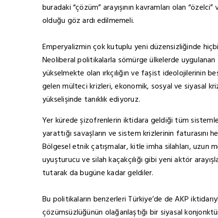
buradaki “çözüm” arayışının kavramları olan “özelci” ve
olduğu göz ardı edilmemeli.
Emperyalizmin çok kutuplu yeni düzensizliğinde hiçbir 
Neoliberal politikalarla sömürge ülkelerde uygulanan 
yükselmekte olan ırkçılığın ve faşist ideolojilerini
gelen mülteci krizleri, ekonomik, sosyal ve siyasal kri
yükselişinde tanıklık ediyoruz.
Yer kürede şizofrenlerin iktidara geldiği tüm sistemle
yarattığı savaşların ve sistem krizlerinin faturasını
Bölgesel etnik çatışmalar, kitle imha silahları, uzun 
uyuşturucu ve silah kaçakçılığı gibi yeni aktör arayış
tutarak da bugüne kadar geldiler.
Bu politikaların benzerleri Türkiye’de de AKP iktidarıyl
çözümsüzlüğünün olağanlaştığı bir siyasal konjonktür