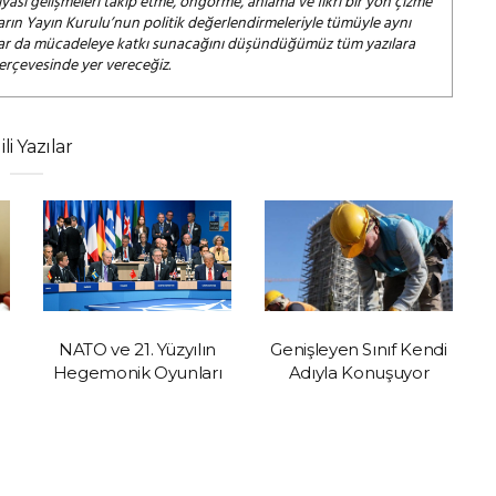
iyasi gelişmeleri takip etme, öngörme, anlama ve fikri bir yön çizme
arın Yayın Kurulu’nun politik değerlendirmeleriyle tümüyle aynı
salar da mücadeleye katkı sunacağını düşündüğümüz tüm yazılara
çerçevesinde yer vereceğiz.
gili Yazılar
NATO ve 21. Yüzyılın
Genişleyen Sınıf Kendi
Hegemonik Oyunları
Adıyla Konuşuyor
G