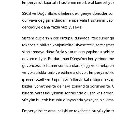
Emperyalist kapitalist sistemin neoliberal küresel yü
SSCB ve Doğu Bloku ülkelerindeki geriye dönüşler so
dünyaya geçişin ardından, emperyalist sistemin yapı
gerçeğiyle daha fazla yüz yüzeyiz.
Sistem güçlerinin çok kutuplu dünyada “tek süper g
rekabetle birlikte konjonktürel siyasetteki sertleşm
silahlanmaya daha fazla yatırımların yapılması şeklin
devam ediyor. Bu durumun Dünya’nın her yerinde meyd
güvencesizlik halinin sonucu olarak, işçi ve emekçilerin
ve yoksullukla terbiye edilmesi oluyor. Emperyalist-ka
işlevsel özellikler taşımıyor. Yıllardır kullandığı mak
krizleri yönetmekte de hayli zorlandığı görülmekte. Ö
kürede yarattığı yıkımın sonrasında oluşan krizlerden
yüzyılın bu çok kutuplu dünyasında yaşayan hiç kim
Emperyalistler arası çelişki ve rekabetin bu yüzyılın t