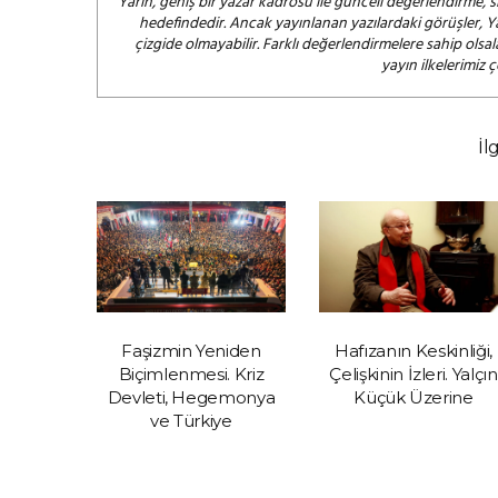
Yarın, geniş bir yazar kadrosu ile günceli değerlendirme, s
hedefindedir. Ancak yayınlanan yazılardaki görüşler, Y
çizgide olmayabilir. Farklı değerlendirmelere sahip ol
yayın ilkelerimiz 
İl
n İşler
Faşizmin Yeniden
Hafızanın Keskinliği,
miyor
Biçimlenmesi. Kriz
Çelişkinin İzleri. Yalçın
Devleti, Hegemonya
Küçük Üzerine
ve Türkiye