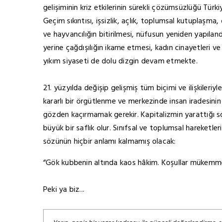
gelişiminin kriz etkilerinin sürekli çözümsüzlüğü Türk
Geçim sıkıntısı, işsizlik, açlık, toplumsal kutuplaşma,
ve hayvancılığın bitirilmesi, nüfusun yeniden yapıland
yerine çağdışılığın ikame etmesi, kadın cinayetleri ve
yıkım siyaseti de dolu dizgin devam etmekte.
21. yüzyılda değişip gelişmiş tüm biçimi ve ilişkileri
kararlı bir örgütlenme ve merkezinde insan iradesinin
gözden kaçırmamak gerekir. Kapitalizmin yarattığı so
büyük bir saflık olur. Sınıfsal ve toplumsal hareketle
sözünün hiçbir anlamı kalmamış olacak:
“Gök kubbenin altında kaos hâkim. Koşullar mükemme
Peki ya biz...