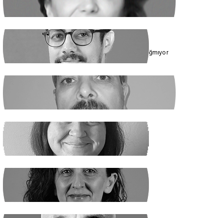
Cumhur İttifakı’nın Hedefi: Kadınlar
ÇAĞDAŞ SİNAN DAĞ
Toplumun Enerjisi Rejimin Çuvalına Sığmıyor
GHADER ANARİ
Ne Şeyh, Ne Şah
SANEM DENİZ KURAL
Yaz Yaz Listeye Bizi De Yaz
SİBEL UZUN
Yasak Tanımadılar