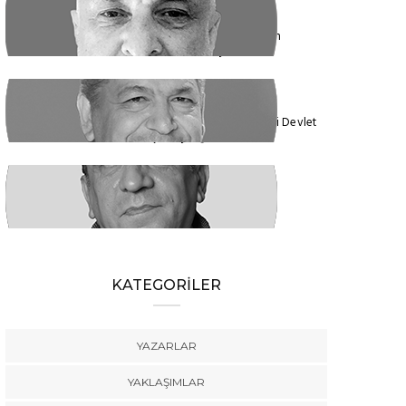
ENDER EREN
Mısır’dan Kanada’ya, Şarm el Şeyh’den
Montreal’e Umutlar Tükeniyor mu?
KADİR DADAN
Türkiye'nin Ekolojik Gerçekleri ve Yeni Devlet
Düzeni 1 - Güçler Ayrılığı
SÜLEYMAN KARAN
Öyle Bir 102 Yıl ki, 102 Farklı Biçimde
Anlatılabilir
KATEGORİLER
YAZARLAR
YAKLAŞIMLAR