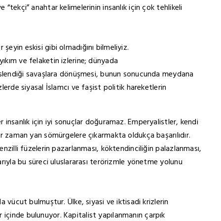
 “tekçi” anahtar kelimelerinin insanlık için çok tehlikeli
şeyin eskisi gibi olmadığını bilmeliyiz.
yıkım ve felaketin izlerine; dünyada
n beslendiği savaşlara dönüşmesi, bunun sonucunda meydana
zlerde siyasal İslamcı ve faşist politik hareketlerin
r insanlık için iyi sonuçlar doğuramaz. Emperyalistler, kendi
 her zaman yan sömürgelere çıkarmakta oldukça başarılıdır.
menzilli füzelerin pazarlanması, köktendinciliğin palazlanması,
larıyla bu süreci uluslararası terörizmle yönetme yolunu
a vücut bulmuştur. Ülke, siyasi ve iktisadi krizlerin
 içinde bulunuyor. Kapitalist yapılanmanın çarpık