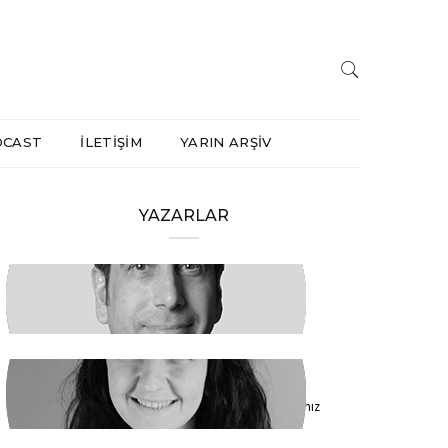
DCAST
İLETİŞİM
YARIN ARŞİV
YAZARLAR
HAKAN ÖZTÜRK
Barışa Başlamalıyız
FİDAN ATASELİM
Paketinizle 6284’e Dokunamayacaksınız