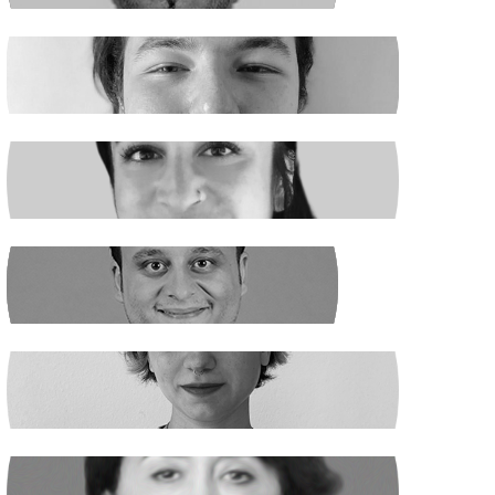
EGE ŞAHİN
Madenciler İşaret Verdi
NURSELİ GÖZÜAÇIK
Şiddetin Faili, Çocukların Katili Kim?
NEHİR SEVİM
Dünya Çapında
ILGIN GÜRSES
Açlık ve Diğer "Çözülemez" Sorunlar
RUKİYE LEYLA SÜREN