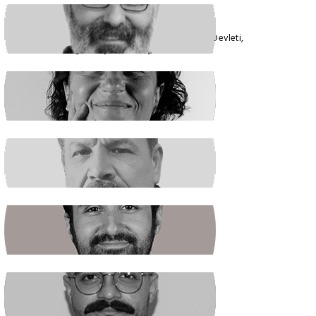
VEYSEL AKTAŞ
Faşizmin Yeniden Biçimlenmesi. Kriz Devleti,
Hegemonya ve Türkiye
GÜLSÜM KAV
Şiddetin İlacı, Barışa Kavuşmaktır
RAŞİT ŞAHİN
Boş Koltukta Kim Oturuyordu?
BATUHAN GÜNDOĞDU
Halkın Kendi Kendini Yönetmesi
FIRAT ÖZTAŞ
AKP Kaybetti