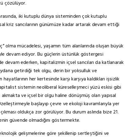
zü çözülüyor.
nrasında, iki kutuplu dünya sisteminden çok kutuplu
sal kriz sancılarının günümüze kadar artarak devam ettiği
üç” olma mücadelesi, yaşamın tüm alanlarında oluşan büyük
eyle devam ediyor. Bu güçlerin üstünlük göstergesi
de devam ederken, kapitalizmin içsel sancıları da katlanarak
ana getirdiği tek olgu, derin bir yoksulluk ve
 hayatlarının her kertesinde karşı karşıya kaldıkları işsizlik
pitalist sistemin neoliberal küreselleşmeci yüzü eskisi gibi
yajı akmakta ve içsel bir olgu haline dönüşmüş olan yapısal
zelleştirmeyle başlayıp çevre ve ekoloji kavramlarıyla yer
 çıkması oldukça zor görülüyor. Bu durum aslında bize 21.
senin güvende olmadığını göstermekte.
eknolojik gelişmelerine göre şekillenip sertleştiğini ve