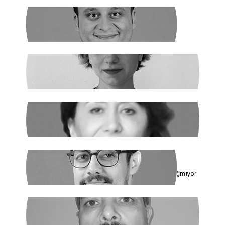
NEHİR SEVİM
Dünya Çapında
ILGIN GÜRSES
Açlık ve Diğer "Çözülemez" Sorunlar
RUKİYE LEYLA SÜREN
Cumhur İttifakı’nın Hedefi: Kadınlar
ÇAĞDAŞ SİNAN DAĞ
Toplumun Enerjisi Rejimin Çuvalına Sığmıyor
GHADER ANARİ
Ne Şeyh, Ne Şah