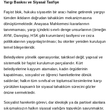
Yargı Baskısı ve Siyasal Tasfiye
Faşist blok, hukuku siyasetin bir aracı haline getirerek yargıyı
tümden iktidarın doğrudan tahakküm mekanizmasına
dönüştürmektedir. Anayasa Mahkemesi kararlarının
tanınmaması, yargı içindeki sınırlı denge unsurlarının (örneğin
AYM, Danıştay, HSK gibi kurumların) tasfiyesi ve ceza
politikalarının yaygınlaştırılması; bu otoriter yeniden kuruluşun
temel bileşenleridir.
Belediyelere yönelik operasyonlar, taktiksel değil; yapısal ve
sistematik bir faşist kurulumun parçalarıdır. Kürt
belediyelerine kayyum atamaları, kadın örgütlerinin
kapatılması, sosyalist ve öğrenci hareketlerine dönük
saldırılar; halkın tüm sınıfsal ve toplumsal kesimlerine karşı
yürütülen kapsamlı bir siyasal tahakküm sürecini gözler
önüne sermektedir.
Sosyalist hareketin görevi, dar ideolojik ya da partisel alanlara
sıkışmaksızın halkın siyasal varlığını topyekûn savunmaktır.