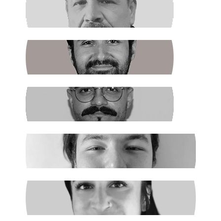
RAŞİT ŞAHİN
Boş Koltukta Kim Oturuyordu?
BATUHAN GÜNDOĞDU
Halkın Kendi Kendini Yönetmesi
FIRAT ÖZTAŞ
AKP Kaybetti
EGE ŞAHİN
Madenciler İşaret Verdi
NURSELİ GÖZÜAÇIK
Şiddetin Faili, Çocukların Katili Kim?