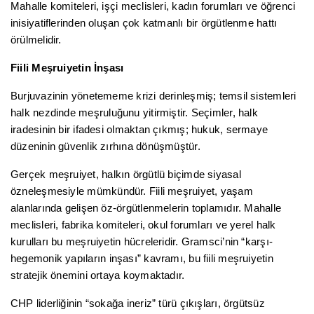
Mahalle komiteleri, işçi meclisleri, kadın forumları ve öğrenci
inisiyatiflerinden oluşan çok katmanlı bir örgütlenme hattı
örülmelidir.
Fiili Meşruiyetin İnşası
Burjuvazinin yönetememe krizi derinleşmiş; temsil sistemleri
halk nezdinde meşruluğunu yitirmiştir. Seçimler, halk
iradesinin bir ifadesi olmaktan çıkmış; hukuk, sermaye
düzeninin güvenlik zırhına dönüşmüştür.
Gerçek meşruiyet, halkın örgütlü biçimde siyasal
özneleşmesiyle mümkündür. Fiili meşruiyet, yaşam
alanlarında gelişen öz-örgütlenmelerin toplamıdır. Mahalle
meclisleri, fabrika komiteleri, okul forumları ve yerel halk
kurulları bu meşruiyetin hücreleridir. Gramsci’nin “karşı-
hegemonik yapıların inşası” kavramı, bu fiili meşruiyetin
stratejik önemini ortaya koymaktadır.
CHP liderliğinin “sokağa ineriz” türü çıkışları, örgütsüz