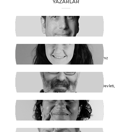
YAZARLAR
HAKAN ÖZTÜRK
Barışa Başlamalıyız
FİDAN ATASELİM
Paketinizle 6284’e Dokunamayacaksınız
VEYSEL AKTAŞ
Faşizmin Yeniden Biçimlenmesi. Kriz Devleti,
Hegemonya ve Türkiye
GÜLSÜM KAV
Şiddetin İlacı, Barışa Kavuşmaktır