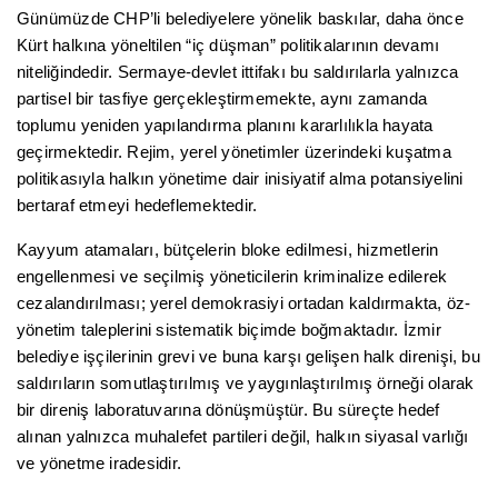
Günümüzde CHP’li belediyelere yönelik baskılar, daha önce
Kürt halkına yöneltilen “iç düşman” politikalarının devamı
niteliğindedir. Sermaye-devlet ittifakı bu saldırılarla yalnızca
partisel bir tasfiye gerçekleştirmemekte, aynı zamanda
toplumu yeniden yapılandırma planını kararlılıkla hayata
geçirmektedir. Rejim, yerel yönetimler üzerindeki kuşatma
politikasıyla halkın yönetime dair inisiyatif alma potansiyelini
bertaraf etmeyi hedeflemektedir.
Kayyum atamaları, bütçelerin bloke edilmesi, hizmetlerin
engellenmesi ve seçilmiş yöneticilerin kriminalize edilerek
cezalandırılması; yerel demokrasiyi ortadan kaldırmakta, öz-
yönetim taleplerini sistematik biçimde boğmaktadır. İzmir
belediye işçilerinin grevi ve buna karşı gelişen halk direnişi, bu
saldırıların somutlaştırılmış ve yaygınlaştırılmış örneği olarak
bir direniş laboratuvarına dönüşmüştür. Bu süreçte hedef
alınan yalnızca muhalefet partileri değil, halkın siyasal varlığı
ve yönetme iradesidir.