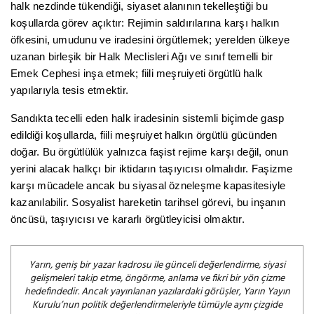
halk nezdinde tükendiği, siyaset alanının tekelleştiği bu
koşullarda görev açıktır: Rejimin saldırılarına karşı halkın
öfkesini, umudunu ve iradesini örgütlemek; yerelden ülkeye
uzanan birleşik bir Halk Meclisleri Ağı ve sınıf temelli bir
Emek Cephesi inşa etmek; fiili meşruiyeti örgütlü halk
yapılarıyla tesis etmektir.
Sandıkta tecelli eden halk iradesinin sistemli biçimde gasp
edildiği koşullarda, fiili meşruiyet halkın örgütlü gücünden
doğar. Bu örgütlülük yalnızca faşist rejime karşı değil, onun
yerini alacak halkçı bir iktidarın taşıyıcısı olmalıdır. Faşizme
karşı mücadele ancak bu siyasal özneleşme kapasitesiyle
kazanılabilir. Sosyalist hareketin tarihsel görevi, bu inşanın
öncüsü, taşıyıcısı ve kararlı örgütleyicisi olmaktır.
Yarın, geniş bir yazar kadrosu ile günceli değerlendirme, siyasi
gelişmeleri takip etme, öngörme, anlama ve fikri bir yön çizme
hedefindedir. Ancak yayınlanan yazılardaki görüşler, Yarın Yayın
Kurulu’nun politik değerlendirmeleriyle tümüyle aynı çizgide