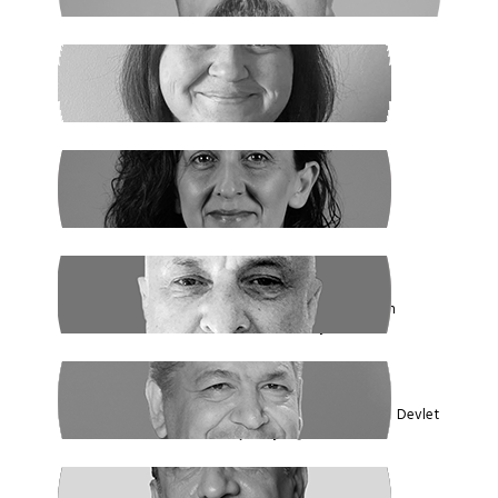
SANEM DENİZ KURAL
Yaz Yaz Listeye Bizi De Yaz
SİBEL UZUN
Yasak Tanımadılar
ENDER EREN
Mısır’dan Kanada’ya, Şarm el Şeyh’den
Montreal’e Umutlar Tükeniyor mu?
KADİR DADAN
Türkiye'nin Ekolojik Gerçekleri ve Yeni Devlet
Düzeni 1 - Güçler Ayrılığı
SÜLEYMAN KARAN