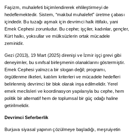
Faşizm, muhalefeti biçimlendirerek ehlileştirmeyi de
hedeflemektedir. Sistem, “makbul muhalefet” üretme çabası
içindedir. Bu tuzağı aşmak için devrimci halk ittifakı, yani
Emek Cephesi zorunludur. Bu cephe; işçiler, kadınlar, gençler,
Kürt halkı, yoksullar ve mülksüzlerin ortak mücadele
zeminidir.
Gezi (2013), 19 Mart (2025) direnişi ve İzmir işçi grevi gibi
deneyimler, bu sınıfsal birleşmenin olanaklarını göstermiştir.
Emek Cephesi yalnızca bir slogan değil; programı,
örgütlenme ilkeleri, katılım kriterleri ve mücadele hedefleri
belirlenmiş devrimci bir blok olarak inşa edilmelidir. Yerel
emek meclisleri ve koordinasyon yapılarıyla bu cephe, hem
politik bir alternatif hem de toplumsal bir güç odağı haline
getirilmelidir.
Devrimci Seferberlik
Burjuva siyasal yapının çözülmeye başladığı, meşruiyetin