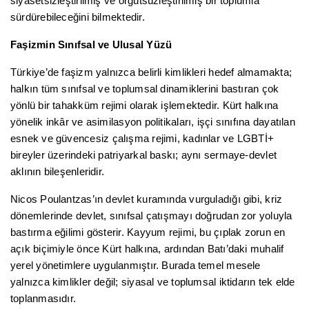
siyasetsizleştirilmiş ve örgütsüzleştirilmiş bir toplumla
sürdürebileceğini bilmektedir.
Faşizmin Sınıfsal ve Ulusal Yüzü
Türkiye’de faşizm yalnızca belirli kimlikleri hedef almamakta;
halkın tüm sınıfsal ve toplumsal dinamiklerini bastıran çok
yönlü bir tahakküm rejimi olarak işlemektedir. Kürt halkına
yönelik inkâr ve asimilasyon politikaları, işçi sınıfına dayatılan
esnek ve güvencesiz çalışma rejimi, kadınlar ve LGBTİ+
bireyler üzerindeki patriyarkal baskı; aynı sermaye-devlet
aklının bileşenleridir.
Nicos Poulantzas’ın devlet kuramında vurguladığı gibi, kriz
dönemlerinde devlet, sınıfsal çatışmayı doğrudan zor yoluyla
bastırma eğilimi gösterir. Kayyum rejimi, bu çıplak zorun en
açık biçimiyle önce Kürt halkına, ardından Batı’daki muhalif
yerel yönetimlere uygulanmıştır. Burada temel mesele
yalnızca kimlikler değil; siyasal ve toplumsal iktidarın tek elde
toplanmasıdır.