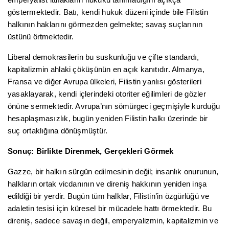
emperyalist ittifakların hukuku tanımadığını açıkça
göstermektedir. Batı, kendi hukuk düzeni içinde bile Filistin
halkının haklarını görmezden gelmekte; savaş suçlarının
üstünü örtmektedir.
Liberal demokrasilerin bu suskunluğu ve çifte standardı,
kapitalizmin ahlaki çöküşünün en açık kanıtıdır. Almanya,
Fransa ve diğer Avrupa ülkeleri, Filistin yanlısı gösterileri
yasaklayarak, kendi içlerindeki otoriter eğilimleri de gözler
önüne sermektedir. Avrupa’nın sömürgeci geçmişiyle kurduğu
hesaplaşmasızlık, bugün yeniden Filistin halkı üzerinde bir
suç ortaklığına dönüşmüştür.
Sonuç: Birlikte Direnmek, Gerçekleri Görmek
Gazze, bir halkın sürgün edilmesinin değil; insanlık onurunun,
halkların ortak vicdanının ve direniş hakkının yeniden inşa
edildiği bir yerdir. Bugün tüm halklar, Filistin’in özgürlüğü ve
adaletin tesisi için küresel bir mücadele hattı örmektedir. Bu
direniş, sadece savaşın değil, emperyalizmin, kapitalizmin ve