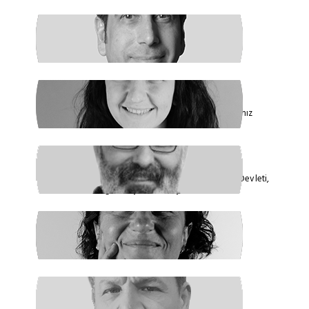
HAKAN ÖZTÜRK
Barışa Başlamalıyız
FİDAN ATASELİM
Paketinizle 6284’e Dokunamayacaksınız
VEYSEL AKTAŞ
Faşizmin Yeniden Biçimlenmesi. Kriz Devleti,
Hegemonya ve Türkiye
GÜLSÜM KAV
Şiddetin İlacı, Barışa Kavuşmaktır
RAŞİT ŞAHİN