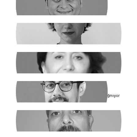
NEHİR SEVİM
Dünya Çapında
ILGIN GÜRSES
Açlık ve Diğer "Çözülemez" Sorunlar
RUKİYE LEYLA SÜREN
Cumhur İttifakı’nın Hedefi: Kadınlar
ÇAĞDAŞ SİNAN DAĞ
Toplumun Enerjisi Rejimin Çuvalına Sığmıyor
GHADER ANARİ
Ne Şeyh, Ne Şah