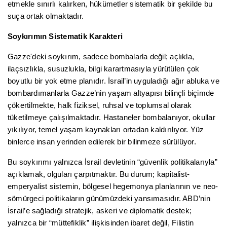
etmekle sınırlı kalırken, hükümetler sistematik bir şekilde bu
suça ortak olmaktadır.
Soykırımın Sistematik Karakteri
Gazze'deki soykırım, sadece bombalarla değil; açlıkla,
ilaçsızlıkla, susuzlukla, bilgi karartmasıyla yürütülen çok
boyutlu bir yok etme planıdır. İsrail’in uyguladığı ağır abluka ve
bombardımanlarla Gazze’nin yaşam altyapısı bilinçli biçimde
çökertilmekte, halk fiziksel, ruhsal ve toplumsal olarak
tüketilmeye çalışılmaktadır. Hastaneler bombalanıyor, okullar
yıkılıyor, temel yaşam kaynakları ortadan kaldırılıyor. Yüz
binlerce insan yerinden edilerek bir bilinmeze sürülüyor.
Bu soykırımı yalnızca İsrail devletinin “güvenlik politikalarıyla”
açıklamak, olguları çarpıtmaktır. Bu durum; kapitalist-
emperyalist sistemin, bölgesel hegemonya planlarının ve neo-
sömürgeci politikaların günümüzdeki yansımasıdır. ABD’nin
İsrail’e sağladığı stratejik, askeri ve diplomatik destek;
yalnızca bir “müttefiklik” ilişkisinden ibaret değil, Filistin