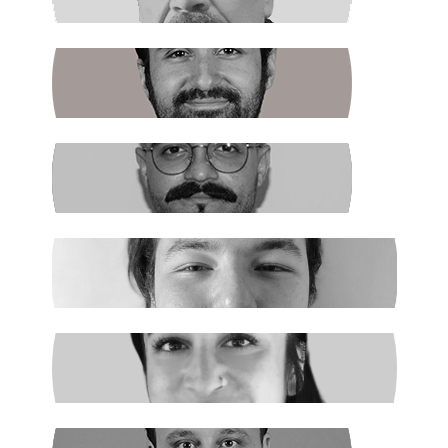
Boş Koltukta Kim Oturuyordu?
BATUHAN GÜNDOĞDU
Halkın Kendi Kendini Yönetmesi
FIRAT ÖZTAŞ
AKP Kaybetti
EGE ŞAHİN
Madenciler İşaret Verdi
NURSELİ GÖZÜAÇIK
Şiddetin Faili, Çocukların Katili Kim?