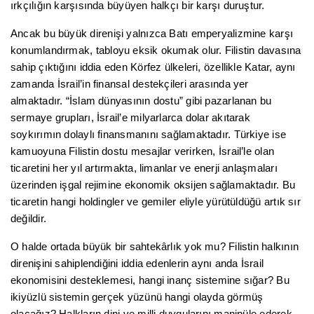
ırkçılığın karşısında büyüyen halkçı bir karşı duruştur.
Ancak bu büyük direnişi yalnızca Batı emperyalizmine karşı
konumlandırmak, tabloyu eksik okumak olur. Filistin davasına
sahip çıktığını iddia eden Körfez ülkeleri, özellikle Katar, aynı
zamanda İsrail’in finansal destekçileri arasında yer
almaktadır. “İslam dünyasının dostu” gibi pazarlanan bu
sermaye grupları, İsrail’e milyarlarca dolar akıtarak
soykırımın dolaylı finansmanını sağlamaktadır. Türkiye ise
kamuoyuna Filistin dostu mesajlar verirken, İsrail’le olan
ticaretini her yıl artırmakta, limanlar ve enerji anlaşmaları
üzerinden işgal rejimine ekonomik oksijen sağlamaktadır. Bu
ticaretin hangi holdingler ve gemiler eliyle yürütüldüğü artık sır
değildir.
O halde ortada büyük bir sahtekârlık yok mu? Filistin halkının
direnişini sahiplendiğini iddia edenlerin aynı anda İsrail
ekonomisini desteklemesi, hangi inanç sistemine sığar? Bu
ikiyüzlü sistemin gerçek yüzünü hangi olayda görmüş