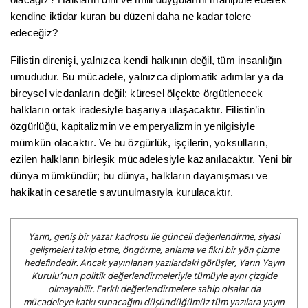
olacağız? Halkların dini ve milli duygularını manipüle ederek
kendine iktidar kuran bu düzeni daha ne kadar tolere
edeceğiz?
Filistin direnişi, yalnızca kendi halkının değil, tüm insanlığın
umududur. Bu mücadele, yalnızca diplomatik adımlar ya da
bireysel vicdanların değil; küresel ölçekte örgütlenecek
halkların ortak iradesiyle başarıya ulaşacaktır. Filistin’in
özgürlüğü, kapitalizmin ve emperyalizmin yenilgisiyle
mümkün olacaktır. Ve bu özgürlük, işçilerin, yoksulların,
ezilen halkların birleşik mücadelesiyle kazanılacaktır. Yeni bir
dünya mümkündür; bu dünya, halkların dayanışması ve
hakikatin cesaretle savunulmasıyla kurulacaktır.
Yarın, geniş bir yazar kadrosu ile günceli değerlendirme, siyasi
gelişmeleri takip etme, öngörme, anlama ve fikri bir yön çizme
hedefindedir. Ancak yayınlanan yazılardaki görüşler, Yarın Yayın
Kurulu’nun politik değerlendirmeleriyle tümüyle aynı çizgide
olmayabilir. Farklı değerlendirmelere sahip olsalar da
mücadeleye katkı sunacağını düşündüğümüz tüm yazılara yayın