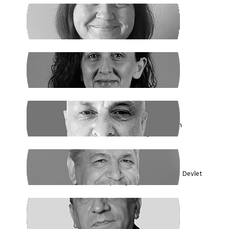
SANEM DENİZ KURAL
Yaz Yaz Listeye Bizi De Yaz
SİBEL UZUN
Yasak Tanımadılar
ENDER EREN
Mısır’dan Kanada’ya, Şarm el Şeyh’den
Montreal’e Umutlar Tükeniyor mu?
KADİR DADAN
Türkiye'nin Ekolojik Gerçekleri ve Yeni Devlet
Düzeni 1 - Güçler Ayrılığı
SÜLEYMAN KARAN
Öyle Bir 102 Yıl ki, 102 Farklı Biçimde