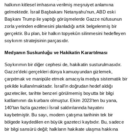
halkının kitlesel imhasına verilmiş meşruiyet anlamına
gelmektedir. İsrail Başbakanı Netanyahu’nun, ABD eski
Başkanı Trump ile yaptığı görüşmelerde Gazze nüfusunun
zorla yerinden edilmesini planladığı artık belgelenmiş bir
gerçektir. Bu plan, bir halkın topyekûn silinmesini hedefleyen
soykırım stratejisinin parçasıdır.
Medyanın Suskunluğu ve Hakikatin Karartılması
Soykırımın bir diğer cephesi de, hakikatin susturulmasıdır.
Gazze'deki gerçekleri dünya kamuoyundan gizlemek,
çarpıtmak ve manipüle etmek amacıyla medya sistematik bir
şekilde kullanılmaktadır. İsrail’in doğrudan hedef aldığı
gazeteciler, tarihte benzeri görülmemiş boyutta bir bilgi
katliamının da kurbanı olmuştur. Ekim 2023’ten bu yana,
140’tan fazla gazeteci İsrail saldırılarında hayatını
kaybetmiştir. Bu sayı, modern çatışma tarihinin tek bir
bölgede kaydedilen en büyük gazeteci kaybıdır. Bu, sadece
bir bilgi sansürü değil; halkların hakikate ulaşma hakkına