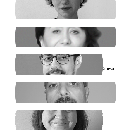
ILGIN GÜRSES
Açlık ve Diğer "Çözülemez" Sorunlar
RUKİYE LEYLA SÜREN
Cumhur İttifakı’nın Hedefi: Kadınlar
ÇAĞDAŞ SİNAN DAĞ
Toplumun Enerjisi Rejimin Çuvalına Sığmıyor
GHADER ANARİ
Ne Şeyh, Ne Şah
SANEM DENİZ KURAL
Yaz Yaz Listeye Bizi De Yaz