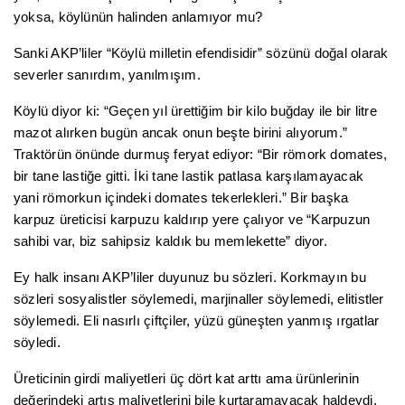
yoksa, köylünün halinden anlamıyor mu?
Sanki AKP’liler “Köylü milletin efendisidir” sözünü doğal olarak
severler sanırdım, yanılmışım.
Köylü diyor ki: “Geçen yıl ürettiğim bir kilo buğday ile bir litre
mazot alırken bugün ancak onun beşte birini alıyorum.”
Traktörün önünde durmuş feryat ediyor: “Bir römork domates,
bir tane lastiğe gitti. İki tane lastik patlasa karşılamayacak
yani römorkun içindeki domates tekerlekleri.” Bir başka
karpuz üreticisi karpuzu kaldırıp yere çalıyor ve “Karpuzun
sahibi var, biz sahipsiz kaldık bu memlekette” diyor.
Ey halk insanı AKP’liler duyunuz bu sözleri. Korkmayın bu
sözleri sosyalistler söylemedi, marjinaller söylemedi, elitistler
söylemedi. Eli nasırlı çiftçiler, yüzü güneşten yanmış ırgatlar
söyledi.
Üreticinin girdi maliyetleri üç dört kat arttı ama ürünlerinin
değerindeki artış maliyetlerini bile kurtaramayacak haldeydi.