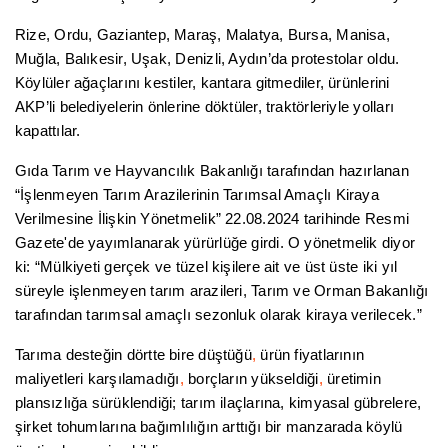
Rize, Ordu, Gaziantep, Maraş, Malatya, Bursa, Manisa,
Muğla, Balıkesir, Uşak, Denizli, Aydın’da protestolar oldu.
Köylüler ağaçlarını kestiler, kantara gitmediler, ürünlerini
AKP’li belediyelerin önlerine döktüler, traktörleriyle yolları
kapattılar.
Gıda Tarım ve Hayvancılık Bakanlığı tarafından hazırlanan
“İşlenmeyen Tarım Arazilerinin Tarımsal Amaçlı Kiraya
Verilmesine İlişkin Yönetmelik” 22.08.2024 tarihinde Resmi
Gazete'de yayımlanarak yürürlüğe girdi. O yönetmelik diyor
ki: “Mülkiyeti gerçek ve tüzel kişilere ait ve üst üste iki yıl
süreyle işlenmeyen tarım arazileri, Tarım ve Orman Bakanlığı
tarafından tarımsal amaçlı sezonluk olarak kiraya verilecek.”
Tarıma desteğin dörtte bire düştüğü
,
ürün fiyatlarının
maliyetleri karşılamadığı
,
borçların yükseldiği
,
üretimin
plansızlığa sürüklendiği; tarım ilaçlarına, kimyasal gübrelere,
şirket tohumlarına bağımlılığın arttığı bir manzarada köylü