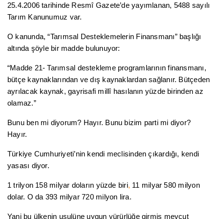
25.4.2006 tarihinde Resmî Gazete’de yayımlanan, 5488 sayılı
Tarım Kanunumuz var.
O kanunda, “Tarımsal Desteklemelerin Finansmanı” başlığı
altında şöyle bir madde bulunuyor:
“Madde 21- Tarımsal destekleme programlarının finansmanı,
bütçe kaynaklarından ve dış kaynaklardan sağlanır. Bütçeden
ayrılacak kaynak, gayrisafi millî hasılanın yüzde birinden az
olamaz.”
Bunu ben mi diyorum? Hayır. Bunu bizim
p
arti mi diyor?
Hayır.
Türkiye Cumhuriyeti’nin kendi meclisinden çıkardığı, kendi
yasası diyor.
1 trilyon 158 milyar doların yüzde biri
,
11 milyar 580 milyon
dolar. O da 393 milyar 720 milyon lira.
Yani bu ülkenin usulüne uygun yürürlüğe girmiş mevcut