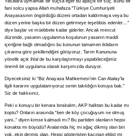
Yasalara uymamak bir suçsa eğer bu apaçık bir suç. Bunu bir
fani solcu yapsa Allah muhafaza “Türkiye
Cumhuriyeti
Anayasasının öngördüğü düzeni ortadan kaldırmaya veya bu
düzen yerine başka bir düzen getirmeye teşebbüs edenler…”
diye başlar ve müebbete kadar giderler. Ancak mevcut
düzende, yasanın uygulanma koşulunun yasanın maddi
içeriğine bağlı olmadığını bu konunun tamamen iktidarın
çıkarına göre şekillendiğini görüyoruz. Tarım Kanununa
yönelik açık ihlal de bu karşılaştırmayı yapabileceğimiz
önemli bir uygulama olarak karşımızda duruyor.
Diyeceksiniz ki “Biz Anayasa Mahkemesi’nin Can Atalay’la
ilgili kararını uygulatamıyoruz senin takıldığın konuya bak.”
Siz de haklısınız.
Peki o konuyu bir kenara bırakalım, AKP halktan bu kadar mı
koptu? Onların arasında “ben de köy çocuğuyum ne olmuş
yani..” diyen kimse kalmadı mı? Bu partiden olanların hepsi
konakta mı büyüdü? Aralarında hiç mi ağaç dikmiş olan biri
yok, ekin dermiş olan. Hepsi gösterişten kaçınan elitist mi