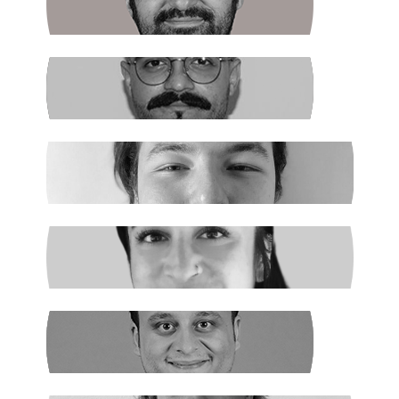
Halkın Kendi Kendini Yönetmesi
FIRAT ÖZTAŞ
AKP Kaybetti
EGE ŞAHİN
Madenciler İşaret Verdi
NURSELİ GÖZÜAÇIK
Şiddetin Faili, Çocukların Katili Kim?
NEHİR SEVİM
Dünya Çapında