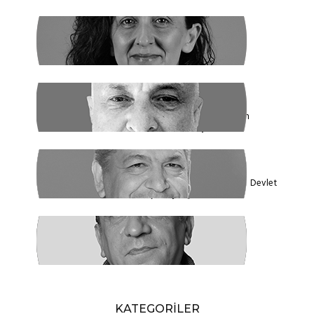
SİBEL UZUN
Yasak Tanımadılar
ENDER EREN
Mısır’dan Kanada’ya, Şarm el Şeyh’den
Montreal’e Umutlar Tükeniyor mu?
KADİR DADAN
Türkiye'nin Ekolojik Gerçekleri ve Yeni Devlet
Düzeni 1 - Güçler Ayrılığı
SÜLEYMAN KARAN
Öyle Bir 102 Yıl ki, 102 Farklı Biçimde
Anlatılabilir
KATEGORİLER