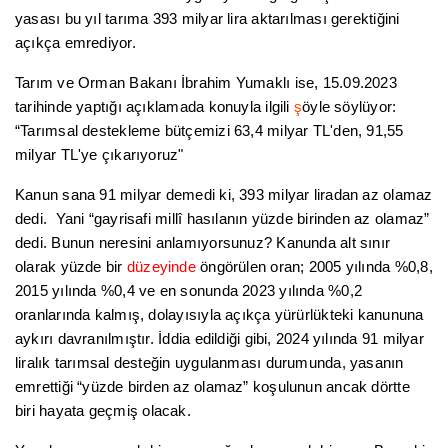
yasası bu yıl tarıma 393 milyar lira aktarılması gerektiğini
açıkça emrediyor.
Tarım ve Orman Bakanı İbrahim Yumaklı ise, 15.09.2023
tarihinde yaptığı açıklamada konuyla ilgili
ş
öyle söylüyor:
“Tarımsal destekleme bütçemizi 63,4 milyar TL'den, 91,55
milyar TL'ye çıkarıyoruz"
Kanun sana 91 milyar demedi ki, 393 milyar liradan az olamaz
dedi. Yani “gayrisafi millî hasılanın yüzde
birinden az olamaz”
dedi. Bunun neresini anlamıyorsunuz? Kanunda alt sınır
olarak yüzde bir
düzeyinde
öngörülen oran; 2005 yılında %0,8,
2015 yılında %0,4 ve en sonunda 2023 yılında %0,2
oranlarında kalmış, dolayısıyla açıkça yürürlükteki kanununa
aykırı davranılmıştır. İddia edildiği gibi, 2024 yılında 91 milyar
liralık tarımsal desteğin uygulanması durumunda, yasanın
emrettiği “yüzde birden az olamaz” koşulunun ancak dörtte
biri hayata geçmiş
olacak.