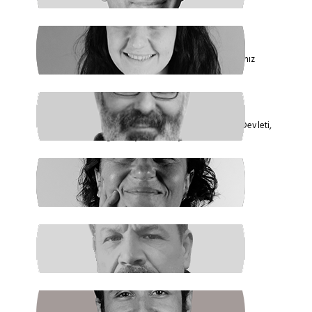
FİDAN ATASELİM
Paketinizle 6284’e Dokunamayacaksınız
VEYSEL AKTAŞ
Faşizmin Yeniden Biçimlenmesi. Kriz Devleti,
Hegemonya ve Türkiye
GÜLSÜM KAV
Şiddetin İlacı, Barışa Kavuşmaktır
RAŞİT ŞAHİN
Boş Koltukta Kim Oturuyordu?
BATUHAN GÜNDOĞDU