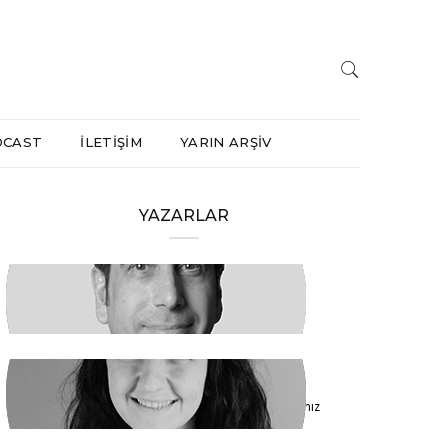
DCAST
İLETİŞİM
YARIN ARŞİV
YAZARLAR
HAKAN ÖZTÜRK
Barışa Başlamalıyız
FİDAN ATASELİM
Paketinizle 6284’e Dokunamayacaksınız