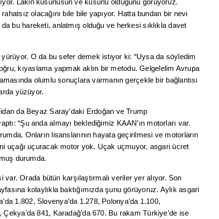
yor. Lakin kusurlusun ve kusurlu olduğunu görüyoruz.
rahatsız olacağını bile bile yapıyor. Hatta bundan bir nevi
da bu hareketi, anlatmış olduğu ve herkesi sıklıkla davet
yürüyor. O da bu sefer demek istiyor ki: “Uysa da söyledim
ğru, kıyaslama yapmak aklın bir metodu. Gelgelelim Avrupa
aslamasında olumlu sonuçlara varmanın gerçekle bir bağlantısı
larda yüzüyor.
ı Fidan da Beyaz Saray’daki Erdoğan ve Trump
aptı: “Şu anda almayı beklediğimiz KAAN’ın motorları var.
rumda. Onların lisanslarının hayata geçirilmesi ve motorların
Yani uçağı uçuracak motor yok. Uçak uçmuyor, asgari ücret
vurmuş durumda.
i var. Orada bütün karşılaştırmalı veriler yer alıyor. Son
yfasına kolaylıkla baktığımızda şunu görüyoruz. Aylık asgari
’da 1.802, Slovenya’da 1.278, Polonya’da 1.100,
1, Çekya’da 841, Karadağ’da 670. Bu rakam Türkiye’de ise