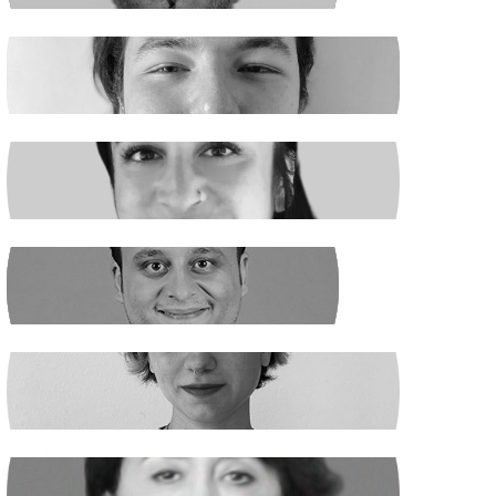
EGE ŞAHİN
Madenciler İşaret Verdi
NURSELİ GÖZÜAÇIK
Şiddetin Faili, Çocukların Katili Kim?
NEHİR SEVİM
Dünya Çapında
ILGIN GÜRSES
Açlık ve Diğer "Çözülemez" Sorunlar
RUKİYE LEYLA SÜREN