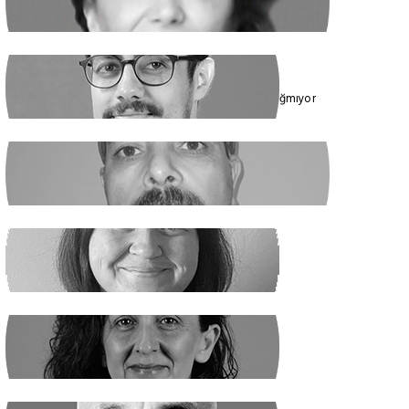
Cumhur İttifakı’nın Hedefi: Kadınlar
ÇAĞDAŞ SİNAN DAĞ
Toplumun Enerjisi Rejimin Çuvalına Sığmıyor
GHADER ANARİ
Ne Şeyh, Ne Şah
SANEM DENİZ KURAL
Yaz Yaz Listeye Bizi De Yaz
SİBEL UZUN
Yasak Tanımadılar