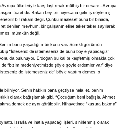
 Avrupa ülkeleriyle karşılaştırmak müthiş bir cesaret. Avrupa
ki asgari ücret de. Bakan bey bir heyecana gelmiş söylemiş
lenebilir bir rakam değil. Çünkü maalesef bunu bir binada,
et denilen mevhum, bir çalışanın eline teker teker sayılarak
 demesi mümkün değil.
ır. Benim bunu yaşadığım bir konu var. Sürekli gözümün
 çıkıp “İsteseniz de istemeseniz de bunu böyle yapacağız”
onu da bulunuyor. Erdoğan bu kalıbı keşfetmiş olmakla çok
 de “bizim medeniyetimizde şöyle şöyle erdemler var” diye
“isteseniz de istemeseniz de” böyle yaptım demesi o
 de biliniyor. Senin hakkın bana geçtiyse helal et, benim
lıklı olarak bağışlamak gibi. “Çocuğum beni bağışla, Ahmet
bakma demek de aynı görülebilir. Nihayetinde “kusura bakma”
nattı. Israrla ve inatla yapacağı işleri, sinirlenmiş olarak