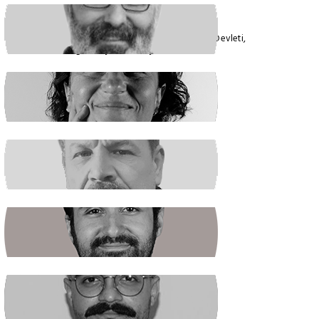
VEYSEL AKTAŞ
Faşizmin Yeniden Biçimlenmesi. Kriz Devleti,
Hegemonya ve Türkiye
GÜLSÜM KAV
Şiddetin İlacı, Barışa Kavuşmaktır
RAŞİT ŞAHİN
Boş Koltukta Kim Oturuyordu?
BATUHAN GÜNDOĞDU
Halkın Kendi Kendini Yönetmesi
FIRAT ÖZTAŞ
AKP Kaybetti