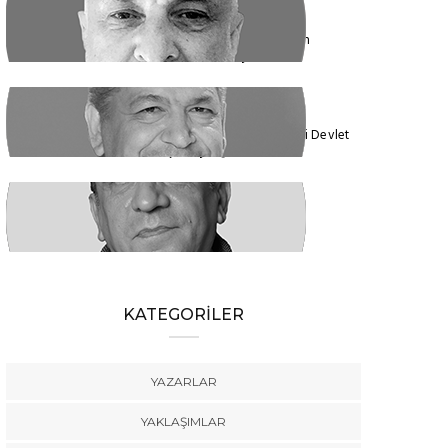
ENDER EREN
Mısır’dan Kanada’ya, Şarm el Şeyh’den
Montreal’e Umutlar Tükeniyor mu?
KADİR DADAN
Türkiye'nin Ekolojik Gerçekleri ve Yeni Devlet
Düzeni 1 - Güçler Ayrılığı
SÜLEYMAN KARAN
Öyle Bir 102 Yıl ki, 102 Farklı Biçimde
Anlatılabilir
KATEGORİLER
YAZARLAR
YAKLAŞIMLAR