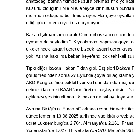
anlatacağı zaman “kimse kusura bakmasın” diye başlı
Kusurlu olduğunu bile bile, epeyce bir nüfusun bundan 
memnun olduğunu belirtmiş oluyor. Her şeye eyvallah 
ettiği güzel medeniyetimize uymuyor.
Bakan Işıkhan tam olarak Cumhurbaşkanı’nın izinden 
uymasa da söyledim.” Kıyaslaması yapması gayet do
ülkelerindeki asgari ücretle bizdeki asgari ücret kıy
yok. Aslına bakılırsa bakan beyefendi çok tehlikeli su
Tıpkı diğer bakan Hakan Fidan gibi. Dışişleri Bakan
görüşmesinden sonra 27 Eylül’de şöyle bir açıklama y
ABD Kongresi’nde bekletiliyor ve lisansları durmuş du
gelmesi lazım ki KAAN’ların üretimi başlayabilsin.” 
açlık seviyesinin altında. İki bakan da baltayı taşa 
Avrupa Birliği’nin “Eurastat” adında resmi bir web sites
güncellemenin 13.08.2025 tarihinde yapıldığı o web sa
ücret Lüksemburg’da 2.704, Almanya’da 2.161, Fransa
Yunanistan’da 1.027, Hırvatistan’da 970, Malta’da 96