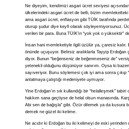
Ne diyeyim, kendimizi asgari ücret seviyesi açısından
ülkelerindeki asgari ücret de belli, bizim memlekette
ama asgari ücret, enflasyon gibi TÜİK tarafında perde
oturup şudur diye keyfi olarak söyleyemiyorsunuz. Ücr
verilen bir para. Buna TÜİK’in “yok yok o yüksektir”
İnsan hani memleketiyle ilgili üzülür ya, çaresiz kal
önünde uçuşuyor. Belirsiz aralıklarla Tayyip Erdoğan
diyor. Bunun “beğenseniz de beğenmeseniz de” versiy
yetenekli olduğunu düşünüyor sanırım. Oysa ki bazen
sayıveriyor. Bunu söylemesi çok iyi ama sonra çıkıp 
anlatmaya çalıştığı medeniyete uymuyor.
Yine Erdoğan’ın sık kullandığı bir “helalleşmek” tabiri
hakkım sana geçtiyse de helal olsun manasında. Karşı
Abi sen de bağışla” gibi. Özür dilemek ya da kusura 
demek ne güzel iki kelime.
Ne acıdır ki Erdoğan bu iki kelimeyi de eski yerinden oy