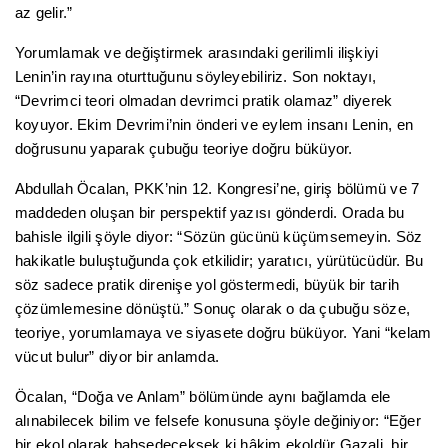
az gelir.”
Yorumlamak ve değiştirmek arasındaki gerilimli ilişkiyi
Lenin’in rayına oturttuğunu söyleyebiliriz. Son noktayı,
“Devrimci teori olmadan devrimci pratik olamaz” diyerek
koyuyor. Ekim Devrimi’nin önderi ve eylem insanı Lenin, en
doğrusunu yaparak çubuğu teoriye doğru büküyor.
Abdullah Öcalan, PKK’nin 12. Kongresi’ne, giriş bölümü ve 7
maddeden oluşan bir perspektif yazısı gönderdi. Orada bu
bahisle ilgili şöyle diyor: “Sözün gücünü küçümsemeyin. Söz
hakikatle buluştuğunda çok etkilidir; yaratıcı, yürütücüdür. Bu
söz sadece pratik direnişe yol göstermedi, büyük bir tarih
çözümlemesine dönüştü.” Sonuç olarak o da çubuğu söze,
teoriye, yorumlamaya ve siyasete doğru büküyor. Yani “kelam
vücut bulur” diyor bir anlamda.
Öcalan, “Doğa ve Anlam” bölümünde aynı bağlamda ele
alınabilecek bilim ve felsefe konusuna şöyle değiniyor: “Eğer
bir ekol olarak bahsedeceksek ki hâkim ekoldür Gazali, bir