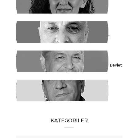
Yasak Tanımadılar
ENDER EREN
Mısır’dan Kanada’ya, Şarm el Şeyh’den
Montreal’e Umutlar Tükeniyor mu?
KADİR DADAN
Türkiye'nin Ekolojik Gerçekleri ve Yeni Devlet
Düzeni 1 - Güçler Ayrılığı
SÜLEYMAN KARAN
Öyle Bir 102 Yıl ki, 102 Farklı Biçimde
Anlatılabilir
KATEGORİLER