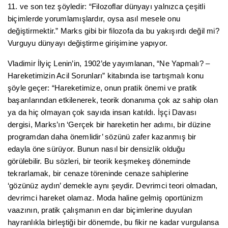
11. ve son tez şöyledir: “Filozoflar dünyayı yalnızca çeşitli
biçimlerde yorumlamışlardır, oysa asıl mesele onu
değiştirmektir.” Marks gibi bir filozofa da bu yakışırdı değil mi?
Vurguyu dünyayı değiştirme girişimine yapıyor.
Vladimir İlyiç Lenin’in, 1902’de yayımlanan, “Ne Yapmalı? –
Hareketimizin Acil Sorunları” kitabında ise tartışmalı konu
şöyle geçer: “Hareketimize, onun pratik önemi ve pratik
başarılarından etkilenerek, teorik donanıma çok az sahip olan
ya da hiç olmayan çok sayıda insan katıldı. İşçi Davası
dergisi, Marks’ın ‘Gerçek bir hareketin her adımı, bir düzine
programdan daha önemlidir’ sözünü zafer kazanmış bir
edayla öne sürüyor. Bunun nasıl bir densizlik olduğu
görülebilir. Bu sözleri, bir teorik keşmekeş döneminde
tekrarlamak, bir cenaze töreninde cenaze sahiplerine
‘gözünüz aydın’ demekle aynı şeydir. Devrimci teori olmadan,
devrimci hareket olamaz. Moda haline gelmiş oportünizm
vaazının, pratik çalışmanın en dar biçimlerine duyulan
hayranlıkla birleştiği bir dönemde, bu fikir ne kadar vurgulansa