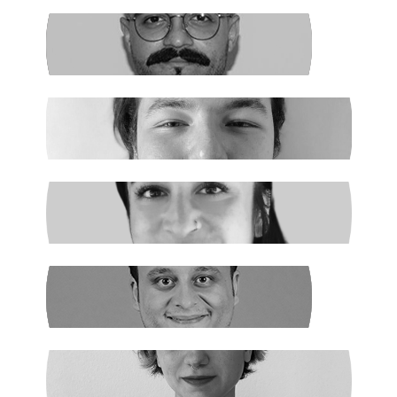
FIRAT ÖZTAŞ
AKP Kaybetti
EGE ŞAHİN
Madenciler İşaret Verdi
NURSELİ GÖZÜAÇIK
Şiddetin Faili, Çocukların Katili Kim?
NEHİR SEVİM
Dünya Çapında
ILGIN GÜRSES
Açlık ve Diğer "Çözülemez" Sorunlar