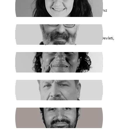
FİDAN ATASELİM
Paketinizle 6284’e Dokunamayacaksınız
VEYSEL AKTAŞ
Faşizmin Yeniden Biçimlenmesi. Kriz Devleti,
Hegemonya ve Türkiye
GÜLSÜM KAV
Şiddetin İlacı, Barışa Kavuşmaktır
RAŞİT ŞAHİN
Boş Koltukta Kim Oturuyordu?
BATUHAN GÜNDOĞDU
Halkın Kendi Kendini Yönetmesi