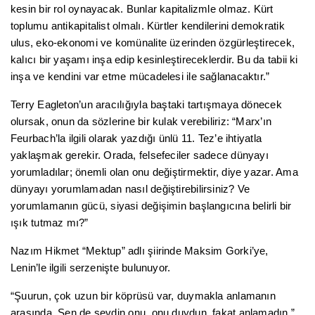
kesin bir rol oynayacak. Bunlar kapitalizmle olmaz. Kürt
toplumu antikapitalist olmalı. Kürtler kendilerini demokratik
ulus, eko-ekonomi ve komünalite üzerinden özgürleştirecek,
kalıcı bir yaşamı inşa edip kesinleştireceklerdir. Bu da tabii ki
inşa ve kendini var etme mücadelesi ile sağlanacaktır.”
Terry Eagleton’un aracılığıyla baştaki tartışmaya dönecek
olursak, onun da sözlerine bir kulak verebiliriz: “Marx’ın
Feurbach’la ilgili olarak yazdığı ünlü 11. Tez’e ihtiyatla
yaklaşmak gerekir. Orada, felsefeciler sadece dünyayı
yorumladılar; önemli olan onu değiştirmektir, diye yazar. Ama
dünyayı yorumlamadan nasıl değiştirebilirsiniz? Ve
yorumlamanın gücü, siyasi değişimin başlangıcına belirli bir
ışık tutmaz mı?”
Nazım Hikmet “Mektup” adlı şiirinde Maksim Gorki’ye,
Lenin’le ilgili serzenişte bulunuyor.
“Şuurun, çok uzun bir köprüsü var, duymakla anlamanın
arasında. Sen de sevdin onu, onu duydun, fakat anlamadın.”