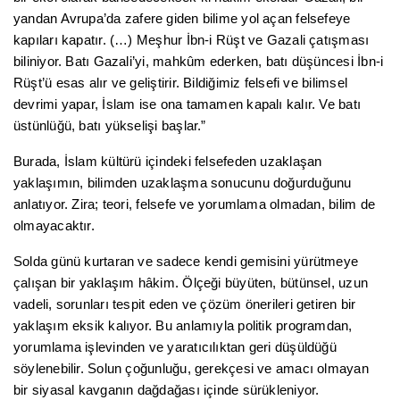
yandan Avrupa’da zafere giden bilime yol açan felsefeye
kapıları kapatır. (…) Meşhur İbn-i Rüşt ve Gazali çatışması
biliniyor. Batı Gazali’yi, mahkûm ederken, batı düşüncesi İbn-i
Rüşt’ü esas alır ve geliştirir. Bildiğimiz felsefi ve bilimsel
devrimi yapar, İslam ise ona tamamen kapalı kalır. Ve batı
üstünlüğü, batı yükselişi başlar.”
Burada, İslam kültürü içindeki felsefeden uzaklaşan
yaklaşımın, bilimden uzaklaşma sonucunu doğurduğunu
anlatıyor. Zira; teori, felsefe ve yorumlama olmadan, bilim de
olmayacaktır.
Solda günü kurtaran ve sadece kendi gemisini yürütmeye
çalışan bir yaklaşım hâkim. Ölçeği büyüten, bütünsel, uzun
vadeli, sorunları tespit eden ve çözüm önerileri getiren bir
yaklaşım eksik kalıyor. Bu anlamıyla politik programdan,
yorumlama işlevinden ve yaratıcılıktan geri düşüldüğü
söylenebilir. Solun çoğunluğu, gerekçesi ve amacı olmayan
bir siyasal kavganın dağdağası içinde sürükleniyor.