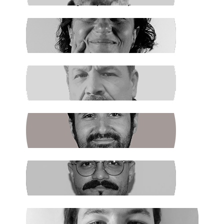
Hegemonya ve Türkiye
GÜLSÜM KAV
Şiddetin İlacı, Barışa Kavuşmaktır
RAŞİT ŞAHİN
Boş Koltukta Kim Oturuyordu?
BATUHAN GÜNDOĞDU
Halkın Kendi Kendini Yönetmesi
FIRAT ÖZTAŞ
AKP Kaybetti
EGE ŞAHİN