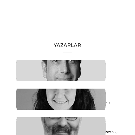
YAZARLAR
HAKAN ÖZTÜRK
Barışa Başlamalıyız
FİDAN ATASELİM
Paketinizle 6284’e Dokunamayacaksınız
VEYSEL AKTAŞ
Faşizmin Yeniden Biçimlenmesi. Kriz Devleti,