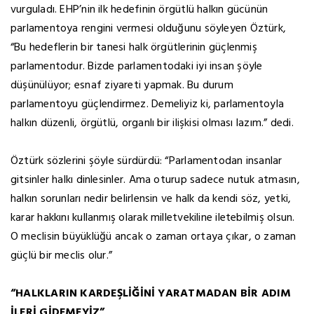
vurguladı. EHP’nin ilk hedefinin örgütlü halkın gücünün
parlamentoya rengini vermesi olduğunu söyleyen Öztürk,
“Bu hedeflerin bir tanesi halk örgütlerinin güçlenmiş
parlamentodur. Bizde parlamentodaki iyi insan şöyle
düşünülüyor; esnaf ziyareti yapmak. Bu durum
parlamentoyu güçlendirmez. Demeliyiz ki, parlamentoyla
halkın düzenli, örgütlü, organlı bir ilişkisi olması lazım.” dedi.
Öztürk sözlerini şöyle sürdürdü: “Parlamentodan insanlar
gitsinler halkı dinlesinler. Ama oturup sadece nutuk atmasın,
halkın sorunları nedir belirlensin ve halk da kendi söz, yetki,
karar hakkını kullanmış olarak milletvekiline iletebilmiş olsun.
O meclisin büyüklüğü ancak o zaman ortaya çıkar, o zaman
güçlü bir meclis olur.”
“HALKLARIN KARDEŞLİĞİNİ YARATMADAN BİR ADIM
İLERİ GİDEMEYİZ”