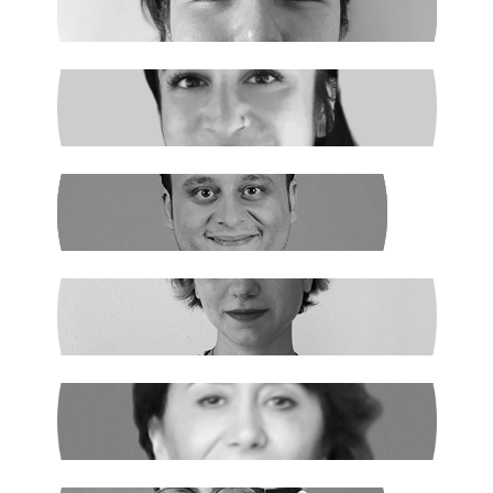
Madenciler İşaret Verdi
NURSELİ GÖZÜAÇIK
Şiddetin Faili, Çocukların Katili Kim?
NEHİR SEVİM
Dünya Çapında
ILGIN GÜRSES
Açlık ve Diğer "Çözülemez" Sorunlar
RUKİYE LEYLA SÜREN
Cumhur İttifakı’nın Hedefi: Kadınlar