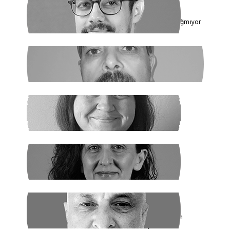
ÇAĞDAŞ SİNAN DAĞ
Toplumun Enerjisi Rejimin Çuvalına Sığmıyor
GHADER ANARİ
Ne Şeyh, Ne Şah
SANEM DENİZ KURAL
Yaz Yaz Listeye Bizi De Yaz
SİBEL UZUN
Yasak Tanımadılar
ENDER EREN
Mısır’dan Kanada’ya, Şarm el Şeyh’den
Montreal’e Umutlar Tükeniyor mu?