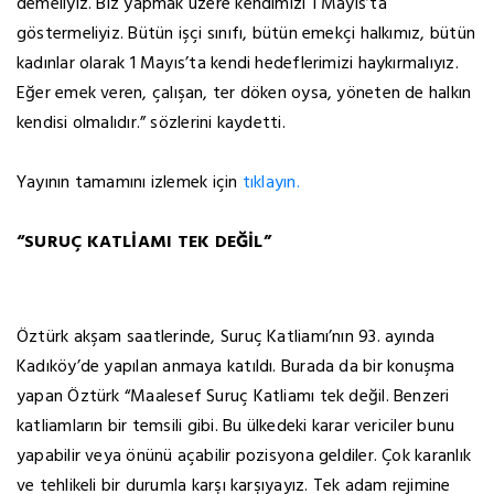
demeliyiz. Biz yapmak üzere kendimizi 1 Mayıs’ta
göstermeliyiz. Bütün işçi sınıfı, bütün emekçi halkımız, bütün
kadınlar olarak 1 Mayıs’ta kendi hedeflerimizi haykırmalıyız.
Eğer emek veren, çalışan, ter döken oysa, yöneten de halkın
kendisi olmalıdır.” sözlerini kaydetti.
Yayının tamamını izlemek için
tıklayın.
“SURUÇ KATLİAMI TEK DEĞİL”
Öztürk akşam saatlerinde, Suruç Katliamı’nın 93. ayında
Kadıköy’de yapılan anmaya katıldı. Burada da bir konuşma
yapan Öztürk “Maalesef Suruç Katliamı tek değil. Benzeri
katliamların bir temsili gibi. Bu ülkedeki karar vericiler bunu
yapabilir veya önünü açabilir pozisyona geldiler. Çok karanlık
ve tehlikeli bir durumla karşı karşıyayız. Tek adam rejimine