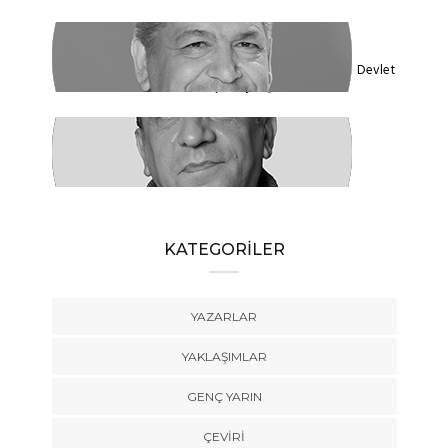
KADİR DADAN
Türkiye'nin Ekolojik Gerçekleri ve Yeni Devlet
Düzeni 1 - Güçler Ayrılığı
SÜLEYMAN KARAN
Öyle Bir 102 Yıl ki, 102 Farklı Biçimde
Anlatılabilir
KATEGORİLER
YAZARLAR
YAKLAŞIMLAR
GENÇ YARIN
ÇEVİRİ