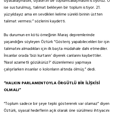
siyasallaşmasını, siyasetin de toplumsallaşmasını istiyoruz. O
ise susturulmuş, talimat bekleyen bir toplum istiyor. 21.
yüzyıldayız ama en sevdikleri kelime sürekli birinin üstten
talimat vermesi.” sözlerini kaydetti.
Bu durumun en kötü örneğinin Maraş depremlerinde
yaşandığını söyleyen Öztürk “Gösteriş yapabilecekleri bir işin
talimatını almadıkları için ilk başta müdahale dahi etmediler.
İnsanlar orada ‘bizi kurtarın’ diyerek canlarını kaybettiler.
‘Nasıl azametli gözükürüz?’ düzenlemesi yapmaya
çalışırlarken insanlar o kolonların altında ölmüş.” dedi.
“HALKIN PARLAMENTOYLA ÖRGÜTLÜ BİR İLİŞKİSİ
OLMALI”
“Toplum sadece bir şeye tepki göstererek var olamaz” diyen
Öztürk, siyasal hedeflerin açık olarak öne sürülmesi ihtiyacını