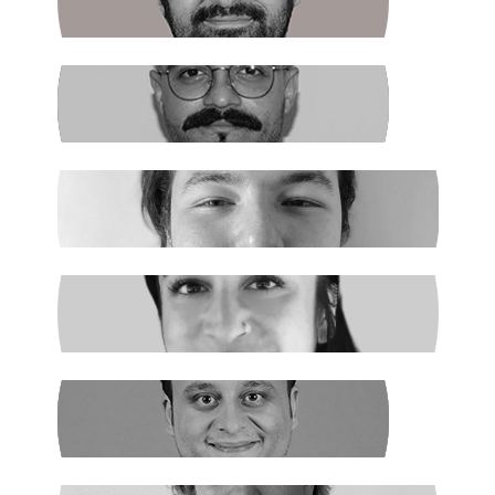
Halkın Kendi Kendini Yönetmesi
FIRAT ÖZTAŞ
AKP Kaybetti
EGE ŞAHİN
Madenciler İşaret Verdi
NURSELİ GÖZÜAÇIK
Şiddetin Faili, Çocukların Katili Kim?
NEHİR SEVİM
Dünya Çapında