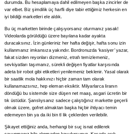
durumda. Bu hesaplamaya dahil edilmeyen başka zincirler de
var elbet. Biz şimdilik üç harfli diye tabir ettiğimiz herkesin en
iyi bildiği marketleri ele aldık.
Bu üç marketten birinde çalışıyorsanız oturmanız yasak!
Videolarda görüldüğü üzere bayılana kadar ayakta
duracaksınız. İzin günleriniz her hafta değişir, hafta sonu izin
kullanmanız imkansıza yakındır. Bordronuzda ‘kasiyer’ yazar,
fakat sizden reyonları dizmeniz, etrafı temizlemeniz,
sevkiyatları taşımanız, sürekli değişen fiyatlar karşısında
adeta bir robot gibi etiketleri yenilemeniz beklenir. Yasal olarak
bir saatlik mola hakkınızı hiçbir zaman tam olarak
kullanamazsınız, hep eleman eksiktir. Milyarlarca liranın
döndüğü bu sistemde size düşen net maaş, asgari ücretin bir
tık üstüdür. Şanslıysanız sadece çalıştığınız markette geçerli
olmak üzere, gofret almaktan başka hiçbir ihtiyacı temin
edemeyen bin ya da iki bin tl lik çeklerden verilebilir.
Şikayet ettiğiniz anda, herhangi bir suç isnat edilerek
savunmanız bile alınmadan kovulursunuz. Kasada açık