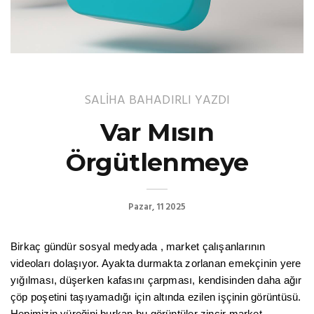
SALİHA BAHADIRLI
YAZDI
Var Mısın
Örgütlenmeye
Pazar, 11 2025
Birkaç gündür sosyal medyada , market çalışanlarının
videoları dolaşıyor. Ayakta durmakta zorlanan emekçinin yere
yığılması, düşerken kafasını çarpması, kendisinden daha ağır
çöp poşetini taşıyamadığı için altında ezilen işçinin görüntüsü.
Hepimizin yüreğini burkan bu görüntüler zincir market