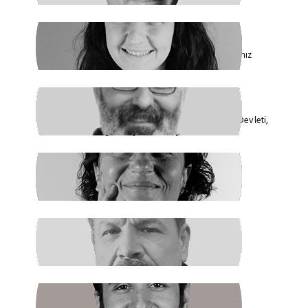
FİDAN ATASELİM
Paketinizle 6284’e Dokunamayacaksınız
VEYSEL AKTAŞ
Faşizmin Yeniden Biçimlenmesi. Kriz Devleti,
Hegemonya ve Türkiye
GÜLSÜM KAV
Şiddetin İlacı, Barışa Kavuşmaktır
RAŞİT ŞAHİN
Boş Koltukta Kim Oturuyordu?
BATUHAN GÜNDOĞDU