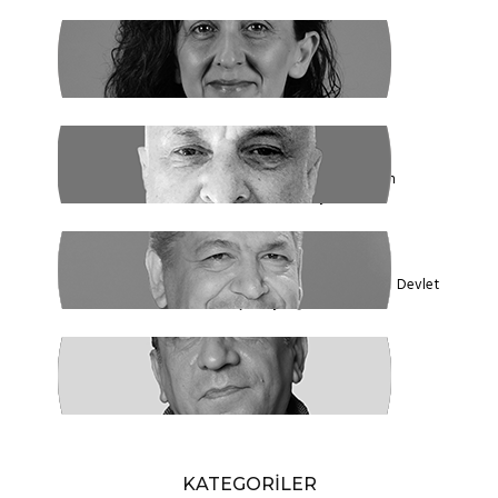
SİBEL UZUN
Yasak Tanımadılar
ENDER EREN
Mısır’dan Kanada’ya, Şarm el Şeyh’den
Montreal’e Umutlar Tükeniyor mu?
KADİR DADAN
Türkiye'nin Ekolojik Gerçekleri ve Yeni Devlet
Düzeni 1 - Güçler Ayrılığı
SÜLEYMAN KARAN
Öyle Bir 102 Yıl ki, 102 Farklı Biçimde
Anlatılabilir
KATEGORİLER