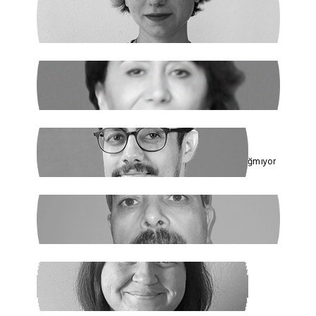
ILGIN GÜRSES
Açlık ve Diğer "Çözülemez" Sorunlar
RUKİYE LEYLA SÜREN
Cumhur İttifakı’nın Hedefi: Kadınlar
ÇAĞDAŞ SİNAN DAĞ
Toplumun Enerjisi Rejimin Çuvalına Sığmıyor
GHADER ANARİ
Ne Şeyh, Ne Şah
SANEM DENİZ KURAL
Yaz Yaz Listeye Bizi De Yaz