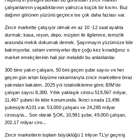
çalışanlarının yaşadıklarının yalnızca küçük bir kısmı. Buz
dağının görünen yüzünü geçince ise çok daha fazlası var.
Zincir markette çalışıyor olmak en az 10 -12 saat ayakta
durmak; kasa, reyon, depo, müşteri ile ilgilenme, temizlik
arasında mekik dokumak demek. Şaşırmayın yüzümüze bile
bakmıyorlar, selam vermiyorlar diye çoğu kez kınadığınız o
market emekçilerinin hali pür melalidir bu anlatılanlar.
300 bine yakın çalışanı, 50 bini geçen şube sayısı ve her
geçen gün artan büyüme rakamlarıyla zincir marketlere biraz
yakından bakalım. 2025 yılı istatistiklerine göre; BİM’de
çalışan sayısı 8,300. Yıllık yaklaşık cirosu 519,567 milyar,
11,467 şubesi ile lider konumunda. İkinci sırada 13,496
şubesiyle A101 var. 53,000 çalışanı ve 24,285 milyar
cirosuyla... Son olarak ŞOK, 10,981 şube, 49,000 çalışan,
202,17 milyar ciro...
Zincir marketlerin toplam büyüklüğü 1 trilyon TL’yi geçmiş