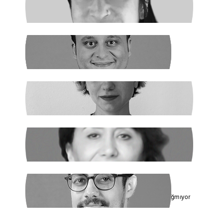
NURSELİ GÖZÜAÇIK
Şiddetin Faili, Çocukların Katili Kim?
NEHİR SEVİM
Dünya Çapında
ILGIN GÜRSES
Açlık ve Diğer "Çözülemez" Sorunlar
RUKİYE LEYLA SÜREN
Cumhur İttifakı’nın Hedefi: Kadınlar
ÇAĞDAŞ SİNAN DAĞ
Toplumun Enerjisi Rejimin Çuvalına Sığmıyor