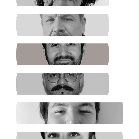
RAŞİT ŞAHİN
Boş Koltukta Kim Oturuyordu?
BATUHAN GÜNDOĞDU
Halkın Kendi Kendini Yönetmesi
FIRAT ÖZTAŞ
AKP Kaybetti
EGE ŞAHİN
Madenciler İşaret Verdi