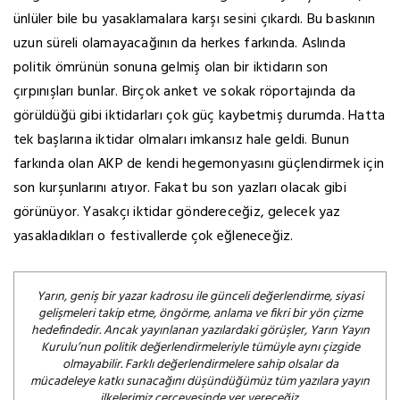
ünlüler bile bu yasaklamalara karşı sesini çıkardı. Bu baskının
uzun süreli olamayacağının da herkes farkında. Aslında
politik ömrünün sonuna gelmiş olan bir iktidarın son
çırpınışları bunlar. Birçok anket ve sokak röportajında da
görüldüğü gibi iktidarları çok güç kaybetmiş durumda. Hatta
tek başlarına iktidar olmaları imkansız hale geldi. Bunun
farkında olan AKP de kendi hegemonyasını güçlendirmek için
son kurşunlarını atıyor. Fakat bu son yazları olacak gibi
görünüyor. Yasakçı iktidar göndereceğiz, gelecek yaz
yasakladıkları o festivallerde çok eğleneceğiz.
Yarın, geniş bir yazar kadrosu ile günceli değerlendirme, siyasi
gelişmeleri takip etme, öngörme, anlama ve fikri bir yön çizme
hedefindedir. Ancak yayınlanan yazılardaki görüşler, Yarın Yayın
Kurulu’nun politik değerlendirmeleriyle tümüyle aynı çizgide
olmayabilir. Farklı değerlendirmelere sahip olsalar da
mücadeleye katkı sunacağını düşündüğümüz tüm yazılara yayın
ilkelerimiz çerçevesinde yer vereceğiz.