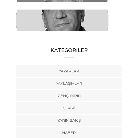
Düzeni 1 - Güçler Ayrılığı
SÜLEYMAN KARAN
Öyle Bir 102 Yıl ki, 102 Farklı Biçimde
Anlatılabilir
KATEGORİLER
YAZARLAR
YAKLAŞIMLAR
GENÇ YARIN
ÇEVİRİ
YARIN BAKIŞ
HABER