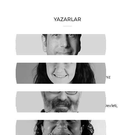
YAZARLAR
HAKAN ÖZTÜRK
Barışa Başlamalıyız
FİDAN ATASELİM
Paketinizle 6284’e Dokunamayacaksınız
VEYSEL AKTAŞ
Faşizmin Yeniden Biçimlenmesi. Kriz Devleti,
Hegemonya ve Türkiye
GÜLSÜM KAV
Şiddetin İlacı, Barışa Kavuşmaktır