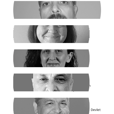
GHADER ANARİ
Ne Şeyh, Ne Şah
SANEM DENİZ KURAL
Yaz Yaz Listeye Bizi De Yaz
SİBEL UZUN
Yasak Tanımadılar
ENDER EREN
Mısır’dan Kanada’ya, Şarm el Şeyh’den
Montreal’e Umutlar Tükeniyor mu?
KADİR DADAN
Türkiye'nin Ekolojik Gerçekleri ve Yeni Devlet