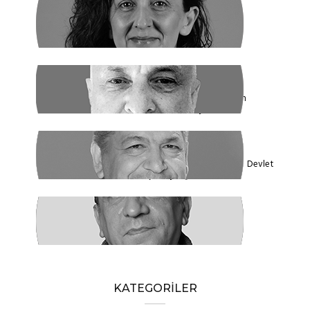
SİBEL UZUN
Yasak Tanımadılar
ENDER EREN
Mısır’dan Kanada’ya, Şarm el Şeyh’den
Montreal’e Umutlar Tükeniyor mu?
KADİR DADAN
Türkiye'nin Ekolojik Gerçekleri ve Yeni Devlet
Düzeni 1 - Güçler Ayrılığı
SÜLEYMAN KARAN
Öyle Bir 102 Yıl ki, 102 Farklı Biçimde
Anlatılabilir
KATEGORİLER