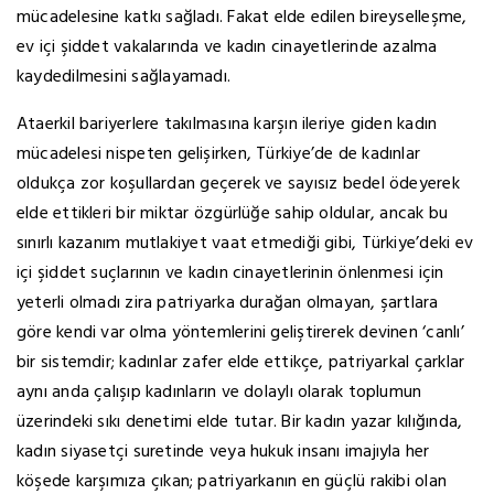
mücadelesine katkı sağladı. Fakat elde edilen bireyselleşme,
ev içi şiddet vakalarında ve kadın cinayetlerinde azalma
kaydedilmesini sağlayamadı.
Ataerkil bariyerlere takılmasına karşın ileriye giden kadın
mücadelesi nispeten gelişirken, Türkiye’de de kadınlar
oldukça zor koşullardan geçerek ve sayısız bedel ödeyerek
elde ettikleri bir miktar özgürlüğe sahip oldular, ancak bu
sınırlı kazanım mutlakiyet vaat etmediği gibi, Türkiye’deki ev
içi şiddet suçlarının ve kadın cinayetlerinin önlenmesi için
yeterli olmadı zira patriyarka durağan olmayan, şartlara
göre kendi var olma yöntemlerini geliştirerek devinen ‘canlı’
bir sistemdir; kadınlar zafer elde ettikçe, patriyarkal çarklar
aynı anda çalışıp kadınların ve dolaylı olarak toplumun
üzerindeki sıkı denetimi elde tutar. Bir kadın yazar kılığında,
kadın siyasetçi suretinde veya hukuk insanı imajıyla her
köşede karşımıza çıkan; patriyarkanın en güçlü rakibi olan