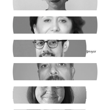
Açlık ve Diğer "Çözülemez" Sorunlar
RUKİYE LEYLA SÜREN
Cumhur İttifakı’nın Hedefi: Kadınlar
ÇAĞDAŞ SİNAN DAĞ
Toplumun Enerjisi Rejimin Çuvalına Sığmıyor
GHADER ANARİ
Ne Şeyh, Ne Şah
SANEM DENİZ KURAL
Yaz Yaz Listeye Bizi De Yaz