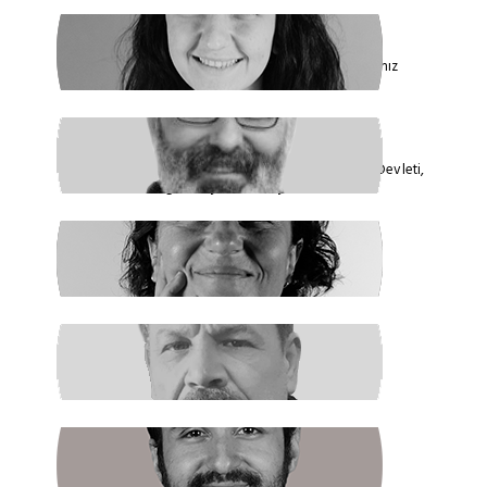
FİDAN ATASELİM
Paketinizle 6284’e Dokunamayacaksınız
VEYSEL AKTAŞ
Faşizmin Yeniden Biçimlenmesi. Kriz Devleti,
Hegemonya ve Türkiye
GÜLSÜM KAV
Şiddetin İlacı, Barışa Kavuşmaktır
RAŞİT ŞAHİN
Boş Koltukta Kim Oturuyordu?
BATUHAN GÜNDOĞDU
Halkın Kendi Kendini Yönetmesi