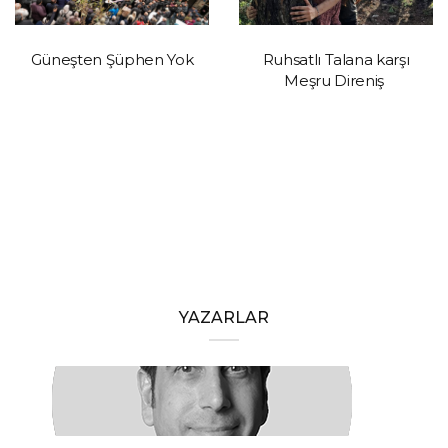
Güneşten Şüphen Yok
Ruhsatlı Talana karşı
Meşru Direniş
YAZARLAR
HAKAN ÖZTÜRK
Barışa Başlamalıyız