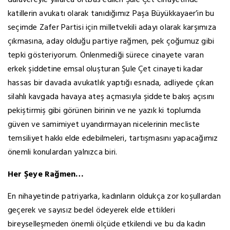
dalavereyle yıllarca örtbas edilen Şule Çet cinayetinde
katillerin avukatı olarak tanıdığımız Paşa Büyükkayaer’in bu
seçimde Zafer Partisi için milletvekili adayı olarak karşımıza
çıkmasına, aday olduğu partiye rağmen, pek çoğumuz gibi
tepki gösteriyorum. Önlenmediği sürece cinayete varan
erkek şiddetine emsal oluşturan Şule Çet cinayeti kadar
hassas bir davada avukatlık yaptığı esnada, adliyede çıkan
silahlı kavgada havaya ateş açmasıyla şiddete bakış açısını
pekiştirmiş gibi görünen birinin ve ne yazık ki toplumda
güven ve samimiyet uyandırmayan nicelerinin mecliste
temsiliyet hakkı elde edebilmeleri, tartışmasını yapacağımız
önemli konulardan yalnızca biri.
Her Şeye Rağmen…
En nihayetinde patriyarka, kadınların oldukça zor koşullardan
geçerek ve sayısız bedel ödeyerek elde ettikleri
bireyselleşmeden önemli ölçüde etkilendi ve bu da kadın