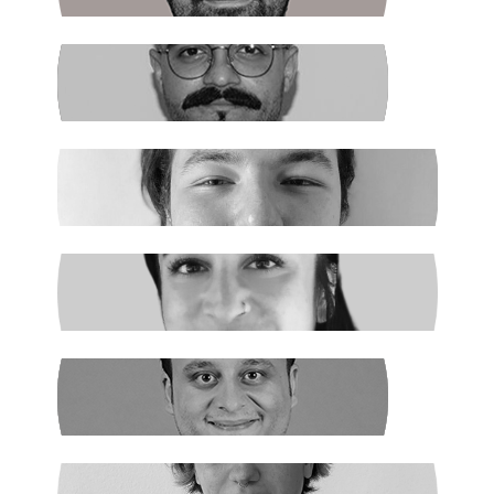
FIRAT ÖZTAŞ
AKP Kaybetti
EGE ŞAHİN
Madenciler İşaret Verdi
NURSELİ GÖZÜAÇIK
Şiddetin Faili, Çocukların Katili Kim?
NEHİR SEVİM
Dünya Çapında
ILGIN GÜRSES